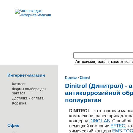
Поиск по каталогу:
Интернет-магазин
Главная
/
Dinitrol
Каталог
Dinitrol (Динитрол) -
Формы подбора для
антикоррозийной обр
заказов
Доставка и оплата
полиуретан
Корзина
DINITROL
- это торговая марк
комплексов, ранее принадлеж
концерну
DINOL АВ
. С ноября
Офис
немецкой компании
EFTEC
, к
химический концерн
EMS-TOG