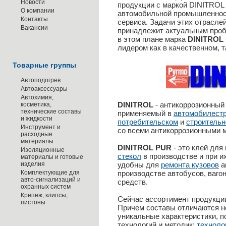
Новости
продукции с маркой DINITROL
О компании
автомобильной промышленност
Контакты
сервиса. Задачи этих отраслей
Вакансии
принадлежит актуальным проб
в этом плане марка
DINITROL
лидером как в качественном, т
Товарные группы
Автоподогрев
Автоаксессуары
Автохимия,
DINITROL
- антикоррозионный
косметика,
технические составы
применяемый в
автомобилест
и жидкости
потребительском
и
строитель
Инструмент и
со всеми антикоррозионными 
расходные
материалы
DINITROL PUR
- это клей для
Изоляционные
стекол
в производстве и при и
материалы и готовые
изделия
удобны для
ремонта кузовов
а
Комплектующие для
производстве автобусов, ваго
авто-сигнализаций и
средств.
охранных систем
Крепеж, клипсы,
Сейчас ассортимент продукци
пистоны
Причем составы отличаются не
уникальные характеристики, 
технологий и методик:
техноло