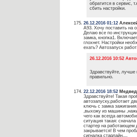
обратится в сервис, т
сбить настройки.
26.12.2016 01:12
Алексе
А93. Хочу поставить на 
Делаю все по инструкции:
замка, кнопка1. Включае
глохнет. Настройки необ
ехать? Автозапуск работ
26.12.2016 10:52 Авт
Здравствуйте, лучше в
правильно.
22.12.2016 18:52
Медвед
Здравствуйте! Такая пр
автозапуску,работает дв
ключь с замка зажигания
,выхожу из машины ,нажи
чего как всегда автомоби
ситуация такая: сначал
стартер на работающем д
закрывается! В чем про
сигналка старлайн....