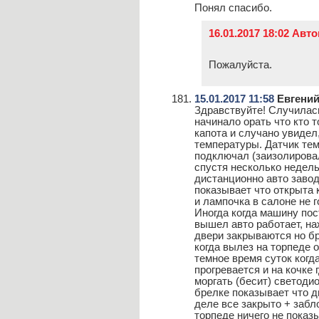
Понял спасибо.
16.01.2017 18:02 Авт
Пожалуйста.
15.01.2017 11:58
Евгений
Здравствуйте! Случилась
начинало орать что кто 
капота и случано увидел
температуры. Датчик тем
подключал (заизолирова
спустя несколько недель
дистанционно авто заводи
показывает что открыта 
и лампочка в салоне не г
Иногда когда машину пос
вышел авто работает, на
двери закрываются но бр
когда вылез на торпеде 
темное время суток когд
прогревается и на кочке 
моргать (бесит) светоди
брелке показывает что д
деле все закрыто + забл
торпеде ничего не показы