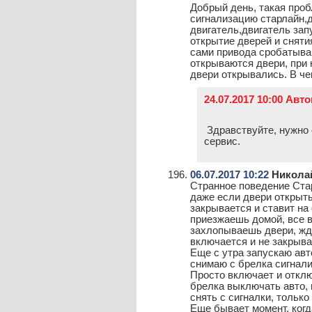
Добрый день, такая проб
сигнализацию старлайн,
двигатель,двигатель зап
открытие дверей и сняти
сами привода сробатываю
открываются двери, при 
двери открывались. В ч
24.07.2017 10:00 Авт
Здравствуйте, нужно
сервис.
06.07.2017 10:22
Никола
Странное поведение Стар
даже если двери открыты
закрывается и ставит на 
приезжаешь домой, все 
захлопываешь двери, жде
включается и не закрыва
Еще с утра запускаю авт
снимаю с брелка сигнали
Просто включает и откл
брелка выключать авто, 
снять с сигналки, только
Еще бывает момент, когд