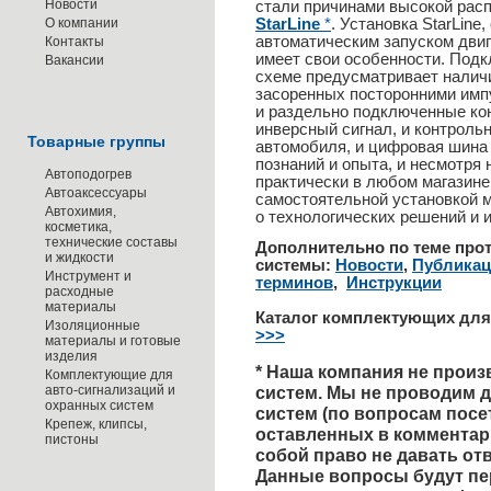
Новости
стали причинами высокой рас
О компании
StarLin
e
*
. Установка StarLin
автоматическим запуском дви
Контакты
имеет свои особенности. Подк
Вакансии
схеме предусматривает наличи
засоренных посторонними импу
и раздельно подключенные ко
инверсный сигнал, и контроль
Товарные группы
автомобиля, и цифровая шина
познаний и опыта, и несмотря 
Автоподогрев
практически в любом магазине
Автоаксессуары
самостоятельной установкой 
Автохимия,
о технологических решений и 
косметика,
технические составы
Дополнительно по теме про
и жидкости
системы:
Новости
,
Публикац
Инструмент и
терминов
,
Инструкции
расходные
материалы
Каталог комплектующих для 
Изоляционные
>>>
материалы и готовые
изделия
* Наша компания не произ
Комплектующие для
авто-сигнализаций и
систем. Мы не проводим 
охранных систем
систем (по вопросам посе
Крепеж, клипсы,
оставленных в комментари
пистоны
собой право не давать от
Данные вопросы будут п