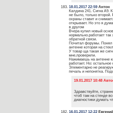
18.01.2017 22:59
Антон
Калдина 241. Сигна А9. 
не было, только второй.
охраны ставит и снимает.
открывает. Но это я дума
в другом
Вчера купил новый осно
нормально.работает так 
обратной связи.
Почитал форумы. Понял ч
антенне которая на стекл
У товар ща такая же сиг
мне,проверили.
Нажимаешь на антенне кн
работает. Но: остальное
Элементарно не реагирую
печаль и непонятка. Под
19.01.2017 10:48 Авт
Здравствуйте, странно
чтоб там на стенде в
диагностики думать чт
16.01.2017 12:22
Евгени