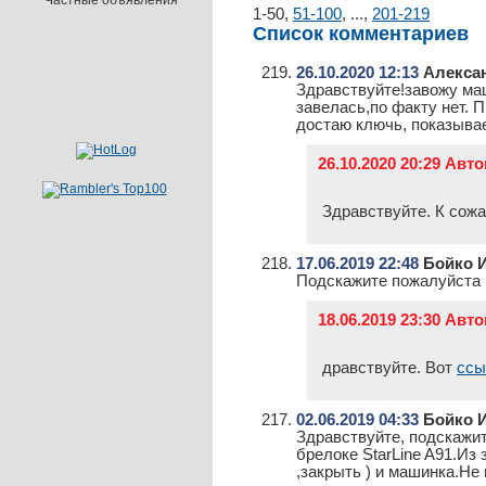
Частные объявления
1-50
,
51-100
,
...
,
201-219
Список комментариев
26.10.2020 12:13
Алекса
Здравствуйте!завожу маш
завелась,по факту нет. 
достаю ключь, показывае
26.10.2020 20:29 Ав
Здравствуйте. К сожа
17.06.2019 22:48
Бойко 
Подскажите пожалуйста н
18.06.2019 23:30 Ав
дравствуйте. Вот
ссы
02.06.2019 04:33
Бойко 
Здравствуйте, подскажит
брелоке StarLine A91.Из
,закрыть ) и машинка.Не