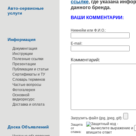
ссылке
, где указана инф
данного бренда.
Авто-сервисные
услуги
ВАШИ КОММЕНТАРИИ:
Никнейм или Ф.И.О.:
Информация
E-mail:
Документация
Инструкции
Полезные ссылки
Комментарий:
Презентации
Публикации и статьи
Сертификаты и ТУ
Словарь терминов
Частые вопросы
Фотогалерея
Основной
видиоресурс
Доставка и оплата
Загрузить файл (jpg, jpeg, gif):
Защита
Доска Объявлений
от
спама: