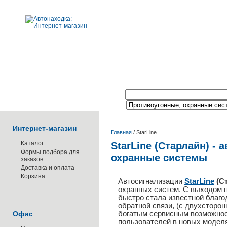
Поиск по каталогу:
Интернет-магазин
Главная
/
StarLine
Каталог
StarLine (Старлайн) - 
Формы подбора для
охранные системы
заказов
Доставка и оплата
Корзина
Автосигнализации
StarLine
(С
охранных систем. С выходом на
быстро стала известной благ
обратной связи, (с двухсторон
Офис
богатым сервисным возможнос
пользователей в новых моделя