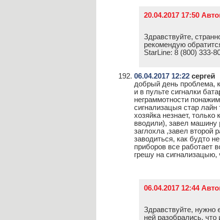
20.04.2017 17:50 Авт
Здравствуйте, странно
рекомендую обратится
StarLine: 8 (800) 333-8
06.04.2017 12:22
сергей
добрый день проблема, к
и в пульте сигналки бата
неграммотности понажима
сигнализацыя стар лайн 
хозяйка незнает, только 
вводили), завел машину 
заглохла ,завел второй р
заводиться, как будто н
приборов все работает вс
грешу на сигнализацыю, 
06.04.2017 12:44 Авт
Здравствуйте, нужно е
ней разобрались, что 