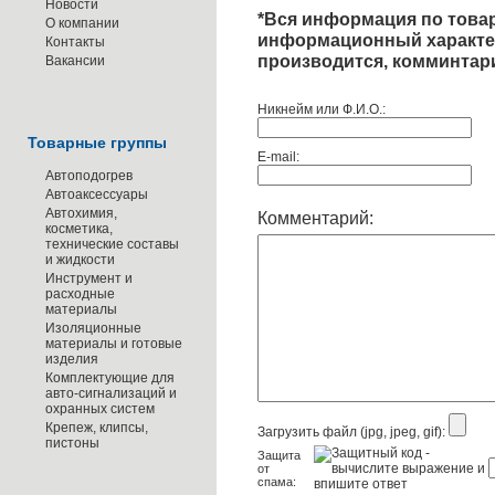
Новости
*
Вся информация по товар
О компании
информационный характер
Контакты
производится, комминтари
Вакансии
Никнейм или Ф.И.О.:
Товарные группы
E-mail:
Автоподогрев
Автоаксессуары
Автохимия,
Комментарий:
косметика,
технические составы
и жидкости
Инструмент и
расходные
материалы
Изоляционные
материалы и готовые
изделия
Комплектующие для
авто-сигнализаций и
охранных систем
Крепеж, клипсы,
Загрузить файл (jpg, jpeg, gif):
пистоны
Защита
от
спама: