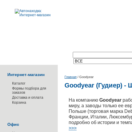
Поиск по каталогу:
Интернет-магазин
Главная
/
Goodyear
Каталог
Goodyear (Гудиер) -
Формы подбора для
заказов
Доставка и оплата
На компанию
Goodyear
раб
Корзина
миру, а заводы только ее е
Польше (торговая марка Debi
Франции, Италии, Люксембур
подробно об истории и темп
Офис
>>>