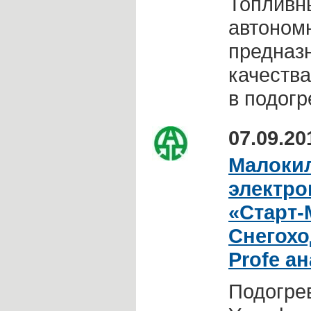
Топливн
автоном
предназ
качеств
в подогр
07.09.20
Малоки
электро
«Старт-
Снегохо
Profe ан
Подогре