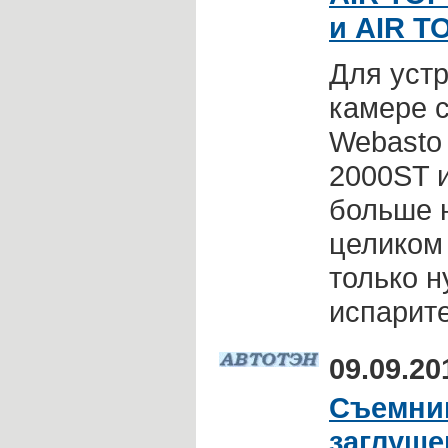
и AIR T
Для уст
камере 
Webasto 
2000ST 
больше 
целиком 
только н
испарите
09.09.20
Съемник
заглуше