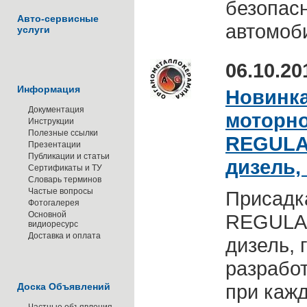
безопасн
Авто-сервисные
автомоб
услуги
06.10.20
Информация
Новинка
Документация
моторно
Инструкции
Полезные ссылки
REGULAR
Презентации
Публикации и статьи
дизель,
Сертификаты и ТУ
Словарь терминов
Частые вопросы
Присадк
Фотогалерея
Основной
REGULAR
видиоресурс
Доставка и оплата
дизель, 
разрабо
при кажд
Доска Объявлений