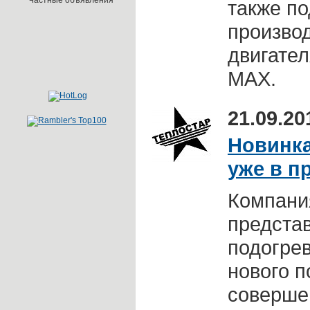
Частные объявления
также по
произво
двигате
MAX.
21.09.20
Новинка
уже в п
Компани
предста
подогре
нового п
соверше