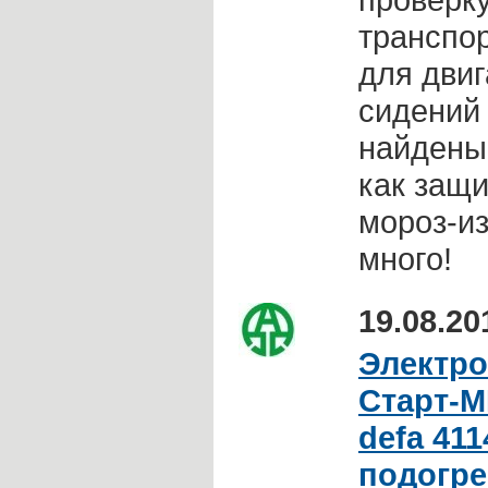
транспор
для двиг
сидений 
найдены,
как защи
мороз-из
много!
19.08.20
Электро
Старт-М
defa 411
подогре