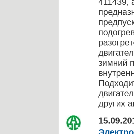
411439, 
предназ
предпуск
подогре
разогре
двигател
зимний п
внутрен
Подходи
двигател
других 
15.09.20
Электро