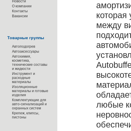
Новости
амортиз
О компании
Контакты
которая 
Вакансии
между в
подходи
Товарные группы
автомоби
Автоподогрев
Автоаксессуары
установ
Автохимия,
косметика,
Autobuff
технические составы
и жидкости
высокот
Инструмент и
расходные
материалы
материал
Изоляционные
материалы и готовые
обладае
изделия
Комплектующие для
любые к
авто-сигнализаций и
охранных систем
неровнос
Крепеж, клипсы,
пистоны
обеспеч