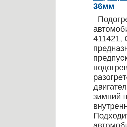
36мм
Подогре
автомоби
411421,
предназ
предпуск
подогре
разогре
двигател
зимний п
внутрен
Подходи
автомоб