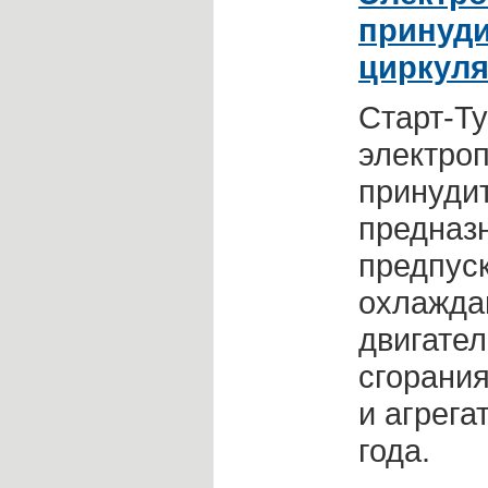
принуд
циркуля
Старт-Ту
электроп
принуди
предназ
предпуск
охлажда
двигател
сгорания
и агрега
года.