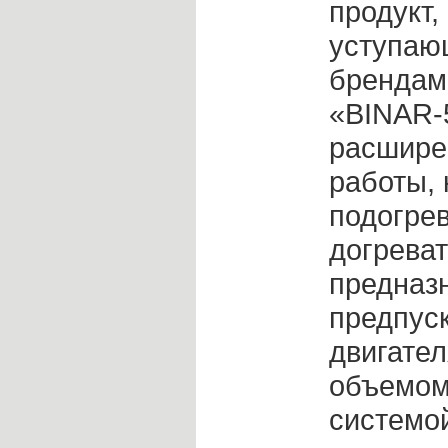
продукт,
уступаю
брендам
«BINAR-
расшире
работы, 
подогрев
догреват
предназ
предпуск
двигате
объемом
системо