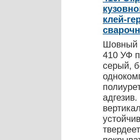
кузовно
клей-ге
сварочн
Шовный 
410 УФ 
серый, 
одноком
полиуре
адгезив.
вертика
устойчив
твердеет
покрыват