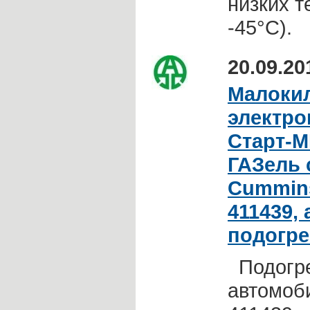
низких т
-45°C).
20.09.20
Малоки
электро
Старт-М
ГАЗель 
Cummins
411439, 
подогре
Подогре
автомоби