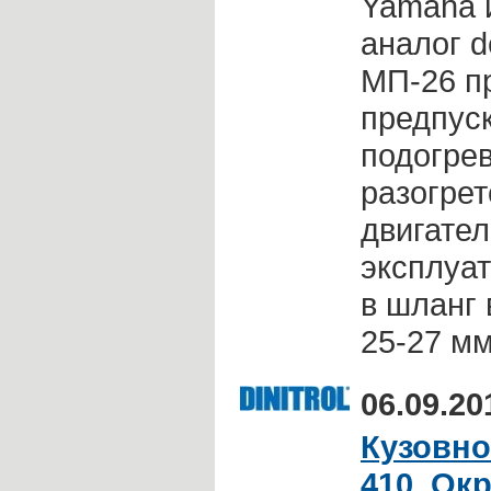
Yamaha и
аналог d
МП-26 п
предпуск
подогре
разогре
двигател
эксплуат
в шланг
25-27 мм
06.09.20
Кузовно
410. О