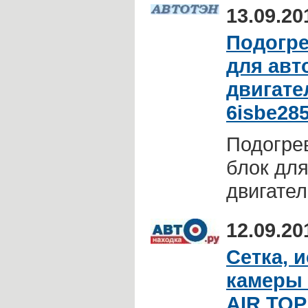
13.09.20
Подогре
для авт
двигате
6isbe28
Подогрев
блок дл
двигате
12.09.20
Сетка, 
камеры 
AIR TOP