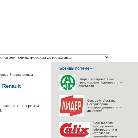
Бренды по теме «»
rgus с 8-и клапанным
Старт - электросетевые
предпусковые подогреватели
 Renault
двигателя
Северс M, Лестар,
Беспризорник
держания в разогретом
электроподогреватели
.
двигателя
Calix (Каликс) -
предпусковые
обогреватели и
отопители,
автомобильные