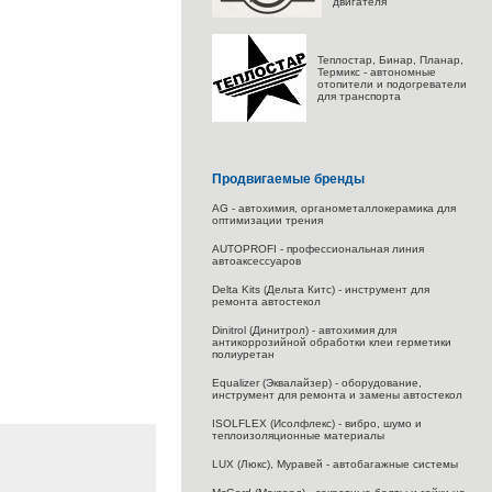
двигателя
Теплостар, Бинар, Планар,
Термикс - автономные
отопители и подогреватели
для транспорта
Продвигаемые бренды
AG - автохимия, органометаллокерамика для
оптимизации трения
AUTOPROFI - профессиональная линия
автоаксессуаров
Delta Kits (Дельта Китс) - инструмент для
ремонта автостекол
Dinitrol (Динитрол) - автохимия для
антикоррозийной обработки клеи герметики
полиуретан
Equalizer (Эквалайзер) - оборудование,
инструмент для ремонта и замены автостекол
ISOLFLEX (Исолфлекс) - вибро, шумо и
теплоизоляционные материалы
LUX (Люкс), Муравей - автобагажные системы