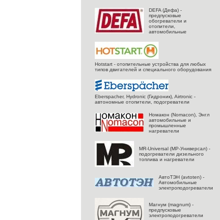
DEFA (Дефа) -
предпусковые
обогреватели и
отопители,
автомобильные
Hotstart - отопительные устройства для любых
типов двигателей и специального оборудования
Eberspacher, Hydronic (Гидроник), Airtronic -
автономные отопители, подогреватели
Номакон (Nomacon), Энгл
автомобильные и
промышленные
нагреватели
MR-Universal (МР-Универсал) -
подогреватели дизельного
топлива и нагреватели
АвтоТЭН (avtoten) -
Автомобильные
электроподогреватели
Магнум (magnum) -
предпусковые
электроподогреватели