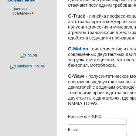
Объявлений
отвечают последним требовани
Частные
объявления
G-Truck
- линейка профессион
автотранспорта и коммерческой
полусинтетических и минераль
агрегаты трансмиссий в жестки
одобрена ведущими производит
G-Motion
- синтетические и по
современных двухтактных двиг
загрузках мотоциклов, моторолл
бензопил, мотоблоков.
G-Wave
- полусинтетическое
мо
современных двухтактных выс
двигателей с водяным охлажде
технологий производства позв
двухтактных двигателях, где п
NMMA TC-W3.
Никнейм или Ф.И.О.:
E-mail: