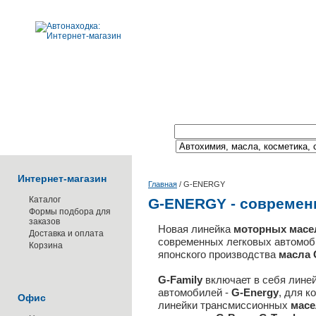
Поиск по каталогу:
Интернет-магазин
Главная
/
G-ENERGY
Каталог
G-ENERGY - современ
Формы подбора для
заказов
Новая линейка
моторных
масе
Доставка и оплата
современных легковых автомоби
Корзина
японского производства
масла 
G-Family
включает в себя лине
автомобилей -
G-Energy
, для к
Офис
линейки трансмиссионных
масе