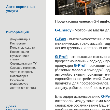
Авто-сервисные
услуги
Продуктовый линейки
G-Family
:
G-Energy
- Моторные
масла
для
Информация
G-Box
- высококачественные жи
Документация
механических трансмиссий, гид
Инструкции
легких грузовых и легковых авт
Полезные ссылки
Презентации
Публикации и
G-Profi
- это высокие технологи
статьи
профессиональный подход к п
Сертификаты и ТУ
продукция
G-Profi
производится
Словарь терминов
(базовых
масел
и присадок), о
Частые вопросы
автомобильными производителям
Фотогалерея
европейских потребителей. См
Основной
продукты для профессионалов,
видиоресурс
защиту, работоспособность и до
Доставка и оплата
Благодаря использованию
G-Pr
интервалы между заменами
ма
сервисное обслуживание Вашег
Доска
одобрения ведущих мировых пр