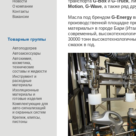
транспорта
G-Box
и
G-Truck
, л
Новости
Motion
,
G-Wave
, а также ряд д
О компании
Контакты
Вакансии
Масла под брендом
G-Energy
в
производственной площадке пр
материалы» в городе Бари (Ита
современный, высокотехнологи
30000 тонн высокотехнологичны
Товарные группы
смазок в год.
Автоподогрев
Автоаксессуары
Автохимия,
косметика,
технические
составы и жидкости
Инструмент и
расходные
материалы
Изоляционные
материалы и
готовые изделия
Комплектующие для
авто-сигнализаций
и охранных систем
Крепеж, клипсы,
пистоны