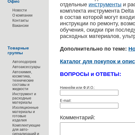
Офис
отдельные
инструменты
и ра
комплекта инструмента Delta 
Новости
О компании
в состав которой могут вход
Контакты
инструкции по ремонту, возм
Вакансии
обучения, скидки при после
расходных материалов, ульт
Товарные
Дополнительно по теме:
Но
группы
Каталог для покупок и опис
Автоподогрев
Автоаксессуары
Автохимия,
ВОПРОСЫ и ОТВЕТЫ:
косметика,
технические
составы и
Никнейм или Ф.И.О.:
жидкости
Инструмент и
расходные
E-mail:
материалы
Изоляционные
материалы и
готовые
Комментарий:
изделия
Комплектующие
для авто-
сигнализаций и