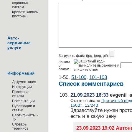
охранных
систем
Крепеж, клипсы,
пистоны
Авто-
сервисные
услуги
Загрузить файл (jpg, jpeg, gif):
Защита
от
спама:
Информация
1-50
,
51-100
,
101-103
Документация
Список комментариев
Инструкции
Полезные
21.09.2023 16:33
evgenii_a
ссылки
Отзыв о товаре
Проточный подо
Презентации
150Вт., 12/24В
Публикации и
Здравствуйте нужен прото
статьи
Сертификаты и
есть и в какую цену
ТУ
Словарь
23.09.2023 19:02 Авто
терминов