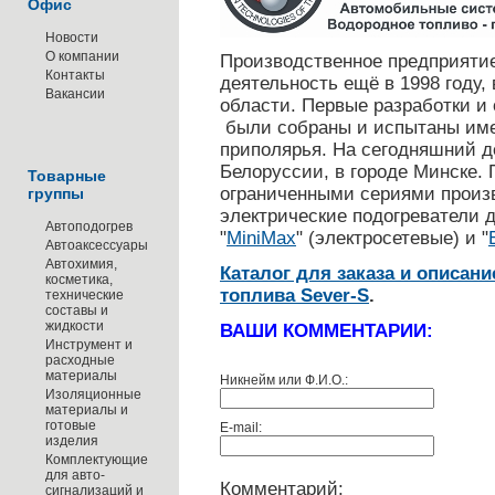
Офис
Новости
О компании
Производственное предприяти
Контакты
деятельность ещё в 1998 году,
Вакансии
области. Первые разработки и
были собраны и испытаны име
приполярья. На сегодняшний д
Белоруссии, в городе Минске.
Товарные
ограниченными сериями произ
группы
электрические подогреватели д
Автоподогрев
"
MiniMax
" (электросетевые) и "
Автоаксессуары
Автохимия,
Каталог для заказа и описан
косметика,
топлива Sever-S
.
технические
составы и
жидкости
ВАШИ КОММЕНТАРИИ:
Инструмент и
расходные
материалы
Никнейм или Ф.И.О.:
Изоляционные
материалы и
готовые
E-mail:
изделия
Комплектующие
для авто-
Комментарий:
сигнализаций и