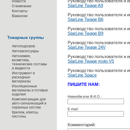
Руководство пользователя и и
Новости
StarLine Twage A9
О компании
Контакты
Руководство пользователя и и
Вакансии
StarLine Twage B6
Руководство пользователя и и
StarLine Twage B9
Товарные группы
Руководство пользователя и и
Автоподогрев
StarLine Twage 24V
Автоаксессуары
Автохимия,
Руководство пользователя и и
косметика,
StarLine Twage moto V5
технические составы
и жидкости
Руководство пользователя и и
Инструмент и
StarLine Space
расходные
материалы
ПИШИТЕ НАМ:
Изоляционные
материалы и готовые
изделия
Никнейм или Ф.И.О.:
Комплектующие для
авто-сигнализаций и
охранных систем
E-mail:
Крепеж, клипсы,
пистоны
Комментарий: