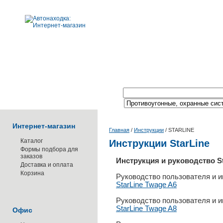
Поиск по каталогу:
Интернет-магазин
Главная
/
Инструкции
/
STARLINE
Каталог
Инструкции StarLine
Формы подбора для
заказов
Инструкция и руководство St
Доставка и оплата
Корзина
Руководство пользователя и и
StarLine Twage A6
Руководство пользователя и и
StarLine Twage A8
Офис