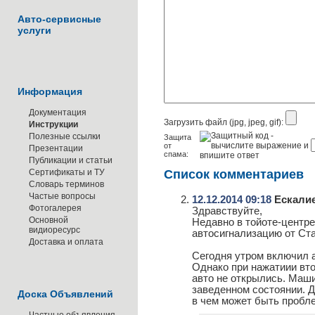
Авто-сервисные
услуги
Информация
Документация
Загрузить файл (jpg, jpeg, gif):
Инструкции
Полезные ссылки
Защита
от
Презентации
спама:
Публикации и статьи
Сертификаты и ТУ
Список комментариев
Словарь терминов
Частые вопросы
12.12.2014 09:18
Ескалие
Фотогалерея
Здравствуйте,
Основной
Недавно в тойоте-центре
видиоресурс
автосигнализацию от Ст
Доставка и оплата
Сегодня утром включил 
Однако при нажатиии вто
авто не открылись. Маш
заведенном состоянии. Д
Доска Объявлений
в чем может быть пробл