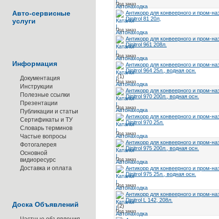
Под заказ
Авто-сервисные
Антикорр для конвеерного и пром-на
Dinitrol 81 20л,
услуги
Под заказ
Антикорр для конвеерного и пром-на
Dinitrol 961 208л.
Под заказ
Информация
Антикорр для конвеерного и пром-на
Dinitrol 964 25л., водная осн.
(1)
Документация
Под заказ
Инструкции
Антикорр для конвеерного и пром-на
Полезные ссылки
Dinitrol 970 200л., водная осн.
Презентации
Под заказ
Публикации и статьи
Антикорр для конвеерного и пром-на
Сертификаты и ТУ
Dinitrol 970 25л.
Словарь терминов
Под заказ
Частые вопросы
Антикорр для конвеерного и пром-на
Фотогалерея
Dinitrol 975 200л., водная осн.
Основной
видиоресурс
Под заказ
Доставка и оплата
Антикорр для конвеерного и пром-на
Dinitrol 975 25л., водная осн.
Под заказ
Антикорр для конвеерного и пром-на
Dinitrol L 142, 208л.
Доска Объявлений
(2)
Под заказ