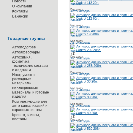
Новости
Dinitrol 112 20л.
О компании
Под заказ
Контакты
Антикорр для конвеерного и пром-на
Вакансии
Dinitrol 112 60л.
Под заказ
Антикорр для конвеерного и пром-на
Dinitrol 19 208л.
Товарные группы
Под заказ
Антикорр для конвеерного и пром-на
Автоподогрев
Dinitrol 202 208л.
Автоаксессуары
(1)
Автохимия,
Под заказ
косметика,
Антикорр для конвеерного и пром-на
технические составы
Dinitrol 25В 208л.
и жидкости
Под заказ
Инструмент и
Антикорр для конвеерного и пром-на
расходные
Dinitrol 33 20л.
материалы
Изоляционные
Под заказ
материалы и готовые
Антикорр для конвеерного и пром-на
изделия
Dinitrol 39 20л.
Комплектующие для
Под заказ
авто-сигнализаций и
Антикорр для конвеерного и пром-на
охранных систем
Dinitrol 40 20л.
Крепеж, клипсы,
(1)
пистоны
Под заказ
Антикорр для конвеерного и пром-на
Dinitrol 510 208л.