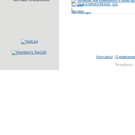
Частные объявления
Антикорр для конвеерного и пром-на
Dinitrol WIREGREASE, 10л.
Под заказ
Контакты
|
О компани
Телефоны: (