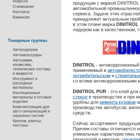
Новости
продукции с маркой DINITROL
О компании
автомобильной промышленност
Контакты
сервиса. Задачи этих отраслей
Вакансии
принадлежит актуальным проб
в этом плане марка
DINITROL
лидером как в качественном, т
Товарные группы
Автоподогрев
Автоаксессуары
Автохимия,
DINITROL
- антикоррозионный
косметика,
технические составы
применяемый в
автомобилест
и жидкости
потребительском
и
строитель
Инструмент и
со всеми антикоррозионными 
расходные
материалы
DINITROL PUR
- это клей для
Изоляционные
стекол
в производстве и при и
материалы и готовые
изделия
удобны для
ремонта кузовов
а
Комплектующие для
производстве автобусов, ваго
авто-сигнализаций и
средств.
охранных систем
Крепеж, клипсы,
Сейчас ассортимент продукци
пистоны
Причем составы отличаются не
уникальные характеристики, 
технологий и методик:
техноло