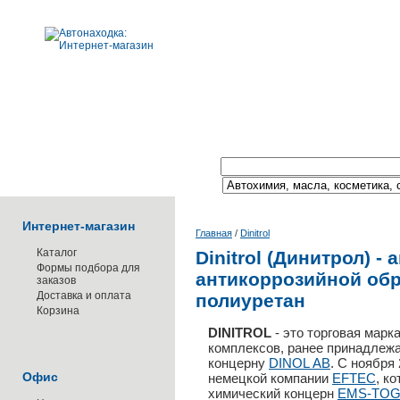
Поиск по каталогу:
Интернет-магазин
Главная
/
Dinitrol
Каталог
Dinitrol (Динитрол) -
Формы подбора для
антикоррозийной обр
заказов
Доставка и оплата
полиуретан
Корзина
DINITROL
- это торговая марк
комплексов, ранее принадлеж
концерну
DINOL АВ
. С ноября
Офис
немецкой компании
EFTEC
, к
химический концерн
EMS-TOG