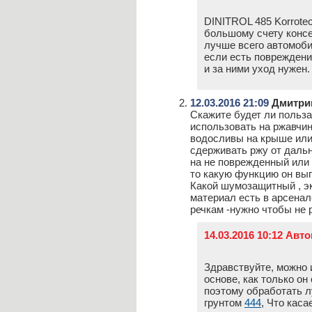
DINITROL 485 Korrote
большому счету консе
лучше всего автомоби
если есть повреждения
и за ними уход нужен.
12.03.2016 21:09
Дмитри
Скажите будет ли польза
использовать на ржавчин
водосливы на крыше или 
сдерживать ржу от даль
на не поврежденный или
то какую функцию он вы
Какой шумозащитный , э
материал есть в арсенал
речкам -нужно чтобы не 
14.03.2016 10:12 Авт
Здравствуйте, можно 
основе, как только он
поэтому обработать 
грунтом
444
, Что каса