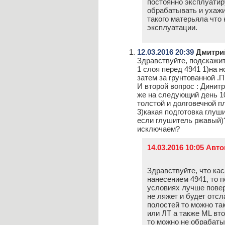
постоянно эксплуатир
обрабатывать и ухажи
такого матерьяла что
эксплуатации.
12.03.2016 20:39
Дмитри
Здравствуйте, подскажи
1 слоя перед 4941 1)на 
затем за грунтованной .П
И второй вопрос : Динитр
же на следующий день 10
толстой и долговечной п
3)какая подготовка глуш
если глушитель ржавый)?r
исключаем?
14.03.2016 10:05 Авт
Здравствуйте, что ка
нанесением 4941, то 
условиях лучше повер
не ляжет и будет отсл
полостей то можно та
или ЛТ а также ML вт
то можно не обрабатыв