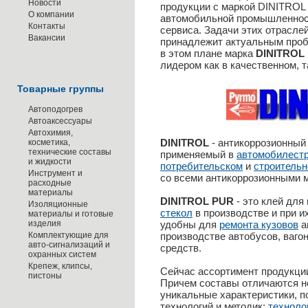
Новости
продукции с маркой DINITROL
О компании
автомобильной промышленност
Контакты
сервиса. Задачи этих отраслей
Вакансии
принадлежит актуальным проб
в этом плане марка
DINITROL
лидером как в качественном, т
Товарные группы
Автоподогрев
Автоаксессуары
Автохимия,
DINITROL
- антикоррозионный
косметика,
технические составы
применяемый в
автомобилест
и жидкости
потребительском
и
строитель
Инструмент и
со всеми антикоррозионными 
расходные
материалы
DINITROL PUR
- это клей для
Изоляционные
стекол
в производстве и при и
материалы и готовые
изделия
удобны для
ремонта кузовов
а
Комплектующие для
производстве автобусов, ваго
авто-сигнализаций и
средств.
охранных систем
Крепеж, клипсы,
Сейчас ассортимент продукци
пистоны
Причем составы отличаются не
уникальные характеристики, 
технологий и методик:
техноло