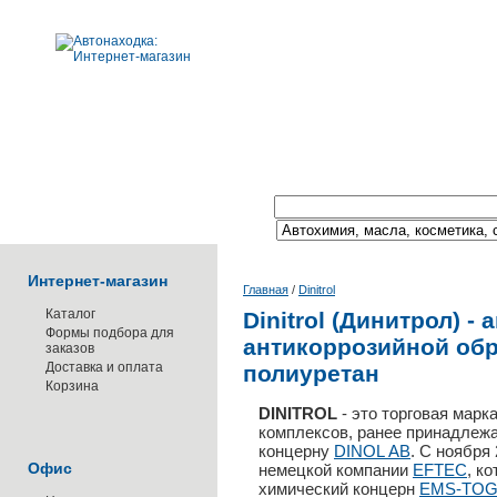
Поиск по каталогу:
Интернет-магазин
Главная
/
Dinitrol
Каталог
Dinitrol (Динитрол) -
Формы подбора для
антикоррозийной обр
заказов
Доставка и оплата
полиуретан
Корзина
DINITROL
- это торговая марк
комплексов, ранее принадлеж
концерну
DINOL АВ
. С ноября
Офис
немецкой компании
EFTEC
, к
химический концерн
EMS-TOG