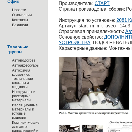
Офис
Производитель:
СТАРТ
Страна производства, сборки: Р
Новости
О компании
Инструкция по установке:
2081 К
Контакты
Вакансии
Артикул: start_m_mk_aveo_f14d3
Отраслевая принадлежность:
Ав
Основное свойство:
ДОПОЛНИТ
УСТРОЙСТВА
, ПОДОГРЕВАТЕЛ
Товарные
Характерные данные: Монтажны
группы
Автоподогрев
Автоаксессуары
Автохимия,
косметика,
технические
составы и
жидкости
Инструмент и
расходные
материалы
Изоляционные
материалы и
готовые
изделия
Комплектующие
для авто-
сигнализаций и