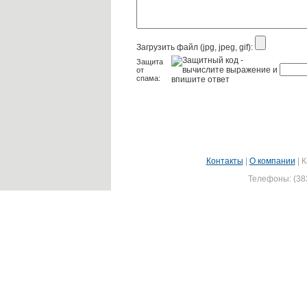
Загрузить файл (jpg, jpeg, gif):
Защита
от
спама:
Контакты
|
О компании
|
К
Телефоны: (383