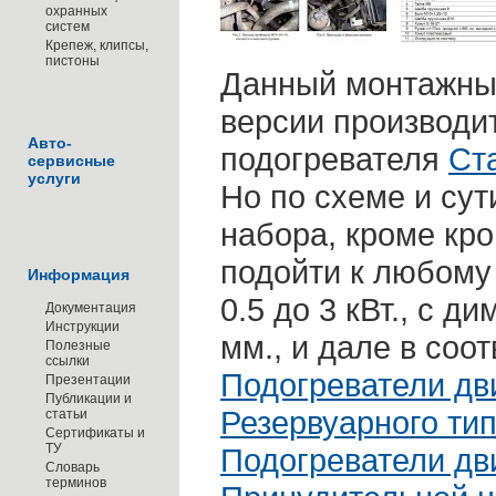
охранных
систем
Крепеж, клипсы,
пистоны
Данный монтажный
версии производи
Авто-
подогревателя
Ста
сервисные
услуги
Но по схеме и сут
набора, кроме кр
подойти к любому
Информация
0.5 до 3 кВт., с д
Документация
Инструкции
мм., и дале в соот
Полезные
ссылки
Подогреватели дв
Презентации
Публикации и
Резервуарного тип
статьи
Сертификаты и
ТУ
Подогреватели дв
Словарь
терминов