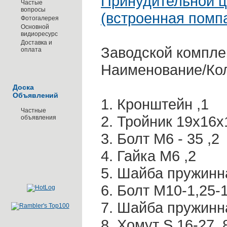
Принудительной 
Частые
вопросы
(встроенная помпа
Фотогалерея
Основной
видиоресурс
Доставка и
Заводской компле
оплата
Наименование/Коли
Доска
Объявлений
1. Кронштейн ,1
Частные
2. Тройник 19х16х
объявления
3. Болт М6 - 35 ,2
4. Гайка М6 ,2
5. Шайба пружинна
6. Болт М10-1,25-1
7. Шайба пружинна
8. Хомут S 16-27 ,