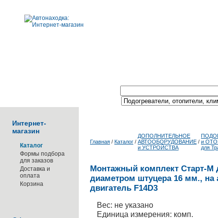
Поиск по каталогу:
Интернет-
магазин
ДОПОЛНИТЕЛЬНОЕ
ПОДО
Главная
/
Каталог
/
АВТООБОРУДОВАНИЕ
/
и ОТ
Каталог
и УСТРОЙСТВА
для Тр
Формы подбора
для заказов
Монтажный комплект Старт-М д
Доставка и
оплата
диаметром штуцера 16 мм., н
Корзина
двигатель F14D3
Вес: не указано
Единица измерения: комп.