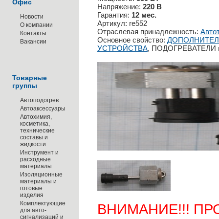
Офис
Напряжение:
220 В
Гарантия:
12 мес.
Новости
Артикул: re552
О компании
Отраслевая принадлежность:
Авто
Контакты
Основное свойство:
ДОПОЛНИТЕЛ
Вакансии
УСТРОЙСТВА
, ПОДОГРЕВАТЕЛИ
Товарные
группы
Автоподогрев
Автоаксессуары
Автохимия,
косметика,
технические
составы и
жидкости
Инструмент и
расходные
материалы
Изоляционные
материалы и
готовые
изделия
Комплектующие
ВНИМАНИЕ!!! ПР
для авто-
сигнализаций и