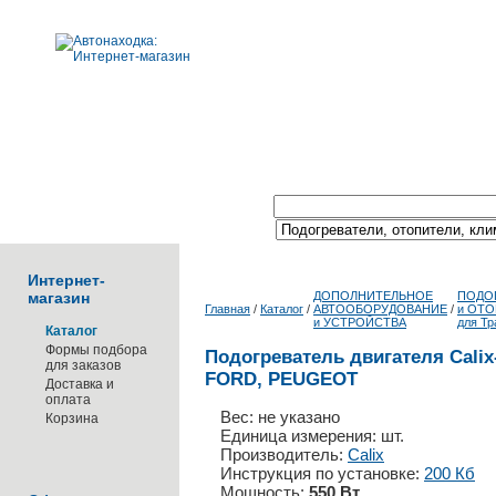
Поиск по каталогу:
Интернет-
магазин
ДОПОЛНИТЕЛЬНОЕ
ПОДО
Главная
/
Каталог
/
АВТООБОРУДОВАНИЕ
/
и ОТ
и УСТРОЙСТВА
для Тр
Каталог
Формы подбора
Подогреватель двигателя Calix
для заказов
FORD, PEUGEOT
Доставка и
оплата
Вес: не указано
Корзина
Единица измерения: шт.
Производитель:
Calix
Инструкция по установке:
200 Кб
Мощность:
550 Вт