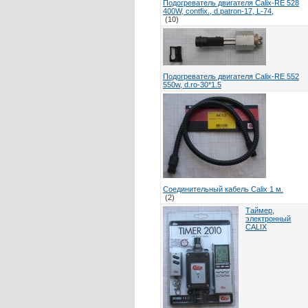
Подогреватель двигателя Calix-RE 528
400W, contfix., d.patron-17, L-74,
(10)
Подогреватель двигателя Calix-RE 552
550w, d.ro-30*1.5
Соединительный кабель Calix 1 м.
(2)
Таймер,
электронный
CALIX