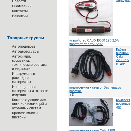
Зарядное
Новости
О компании
Контакты
Вакансии
Товарные группы
устройство CALIX BC60 12В 2.5А
работает от сети 220V
Автоподогрев
Кабель
Автоаксессуары
внешний
Автохимия,
Calix
220В 2,5
косметика,
м. для
технические составы
и жидкости
Инструмент и
расходные
материалы
Изоляционные
подключения к сети от бампера до
материалы и готовые
розетки.
(3)
изделия
Комплектующие для
Комплект
проводов
авто-сигнализаций и
для
охранных систем
Крепеж, клипсы,
пистоны
подключения к сети Calix 220В