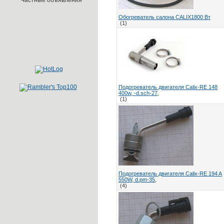
Частные объявления
Обогреватель салона CALIX1800 Вт
(1)
Подогреватель двигателя Calix-RE 148
400w, -d.sch-27,
(1)
Подогреватель двигателя Calix-RE 194 A
550W, d.pm-35,
(4)