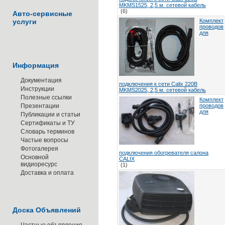
MKMS1525, 2,5 м. сетевой кабель
(6)
Авто-сервисные
услуги
Комплект
проводов
для
Информация
Документация
подключения к сети Calix 220В
Инструкции
MKMS2025, 2,5 м. сетевой кабель
Полезные ссылки
Комплект
Презентации
проводов
для
Публикации и статьи
Сертификаты и ТУ
Словарь терминов
Частые вопросы
Фотогалерея
подключения обогревателя салона
Основной
CALIX
видиоресурс
(1)
Доставка и оплата
Доска Объявлений