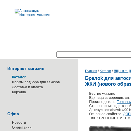
Поиск по каталогу:
Интернет-магазин
Главная
/
Каталог
/
Я|||_нп-т_||
Каталог
Брелоk для автоси
Формы подбора для заказов
ЖКИ (нового образ
Доставка и оплата
Корзина
Вес: не указано
Единица измерения: шт.
Производитель:
Tomaha
Страна производства, сб
Артикул: tomahawktw901
Офис
Основное свойство:
ДОП
ЭЛЕКТРОННЫЕ СИСЕ
Новости
О компании