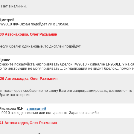
 Нет в наличии.
Дмитрий
TW9010 ЖК-Экран подойдет ли к Lr950le.
:00 Автонаходка, Олег Рахманин
 если брелки одинаковые, то дисплеи подойдут.
Денис
скажите пожалуйста как привязать брелок TW9010 к сигналке LR950LE ? на с
о по инструкции не могу привязать ... сигнализация не видит брелок... помогит
9:26 Автонаходка, Олег Рахманин
 я тоже через сообщение не смогу Вам его запрограммировать, возможно что т
ратится в сервис.
исякова Ж.Н
2 сообщений
-9010 все одинаковые или есть разные. Заранее спасибо
:41 Автонаходка, Олег Рахманин