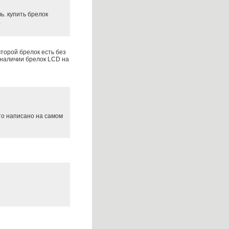
ь. купить брелок
.
торой брелок есть без
 наличии брелок LCD на
то написано на самом