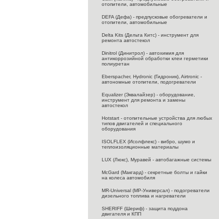
отопители, автомобильные
DEFA (Дефа) - предпусковые обогреватели и
отопители, автомобильные
Delta Kits (Дельта Китс) - инструмент для
ремонта автостекол
Dinitrol (Динитрол) - автохимия для
антикоррозийной обработки клеи герметики
полиуретан
Eberspacher, Hydronic (Гидроник), Airtronic -
автономные отопители, подогреватели
Equalizer (Эквалайзер) - оборудование,
инструмент для ремонта и замены
автостекол
Hotstart - отопительные устройства для любых
типов двигателей и специального
оборудования
ISOLFLEX (Исолфлекс) - вибро, шумо и
теплоизоляционные материалы
LUX (Люкс), Муравей - автобагажные системы
McGard (Макгард) - секретные болты и гайки
на колеса автомобиля
MR-Universal (МР-Универсал) - подогреватели
дизельного топлива и нагреватели
SHERIFF (Шериф) - защита поддона
двигателя и КПП