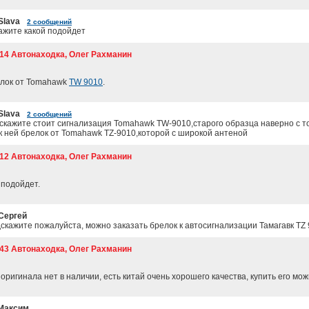
Slava
2 сообщений
кажите какой подойдет
:14 Автонаходка, Олег Рахманин
елок от Tomahawk
TW 9010
.
Slava
2 сообщений
скажите стоит сигнализация Tomahawk TW-9010,старого образца наверно с т
к ней брелок от Tomahawk TZ-9010,которой с широкой антеной
:12 Автонаходка, Олег Рахманин
 подойдет.
Сергей
скажите пожалуйста, можно заказать брелок к автосигнализации Тамагавк TZ
:43 Автонаходка, Олег Рахманин
 оригинала нет в наличии, есть китай очень хорошего качества, купить его мо
Максим