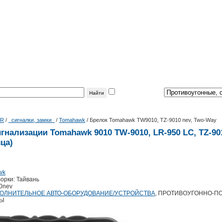
фильтр
по теме:
|R
/
_сигналки, замки_
/
Tomahawk
/
Брелок Tomahawk TW9010, TZ-9010 nev, Two-Way
гнализации Tomahawk 9010 TW-9010, LR-950 LC, TZ-9010
ца)
wk
орки: Тайвань
0nev
ОЛНИТЕЛЬНОЕ АВТО-ОБОРУДОВАНИЕ/УСТРОЙСТВА
, ПРОТИВОУГОННО-П
МЫ