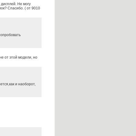
 дисплей. Не могу
ок? Спасибо. ( от 9010
попробовать
не от этой модели, но
ется,как и наоборот,