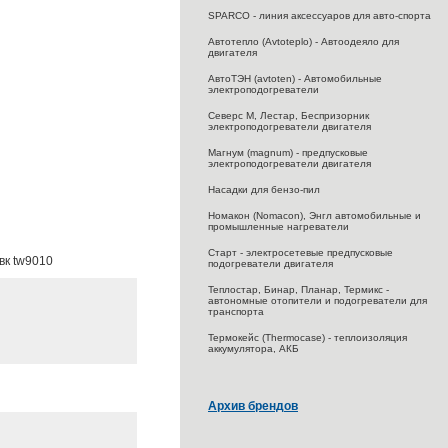
SPARCO - линия аксессуаров для авто-спорта
Автотепло (Avtoteplo) - Автоодеяло для
двигателя
АвтоТЭН (avtoten) - Автомобильные
электроподогреватели
Северс M, Лестар, Беспризорник
электроподогреватели двигателя
Магнум (magnum) - предпусковые
электроподогреватели двигателя
Насадки для бензо-пил
Номакон (Nomacon), Энгл автомобильные и
промышленные нагреватели
Старт - электросетевые предпусковые
вк tw9010
подогреватели двигателя
Теплостар, Бинар, Планар, Термикс -
автономные отопители и подогреватели для
транспорта
Термокейс (Thermocase) - теплоизоляция
аккумулятора, АКБ
Архив брендов