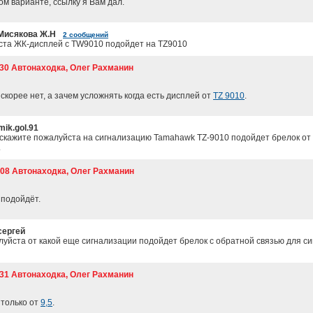
ном варианте, ссылку я Вам дал.
Мисякова Ж.Н
2 сообщений
ста ЖК-дисплей с TW9010 подойдет на TZ9010
:30 Автонаходка, Олег Рахманин
 скорее нет, а зачем усложнять когда есть дисплей от
TZ 9010
.
mik.gol.91
дскажите пожалуйста на сигнализацию Tamahawk TZ-9010 подойдет брелок о
.
3:08 Автонаходка, Олег Рахманин
 подойдёт.
сергей
уйста от какой еще сигнализации подойдет брелок с обратной связью для си
:31 Автонаходка, Олег Рахманин
 только от
9,5
.