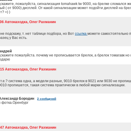
скажите, пожалуйста, сигнализация tomahawk tw 9000, на брелке сломался жк
ый ( от 9000) дисплей. От какой сигнализации может подойти дисплей на брел
? =) )
:06 Автонаходка, Олег Рахманин
 не подскажу, т. нет таблице подбора, но Вот
ссылка
можете самостоятельно 
азец у Вас есть.
андрей
дскажите пожалуйста. почему не прописывается брелок, а брелок томагавк но 
годарю
3:15 Автонаходка, Олег Рахманин
 т.е.? система одна, а модели разные, 9010 брелок в 9021 или 9030 не пропиш
 9010 пропишется, такая система практически в любой марки сигнализации.
Александр Бородин
2 сообщений
я фотка.Оренбург
2:47 Автонаходка, Олег Рахманин