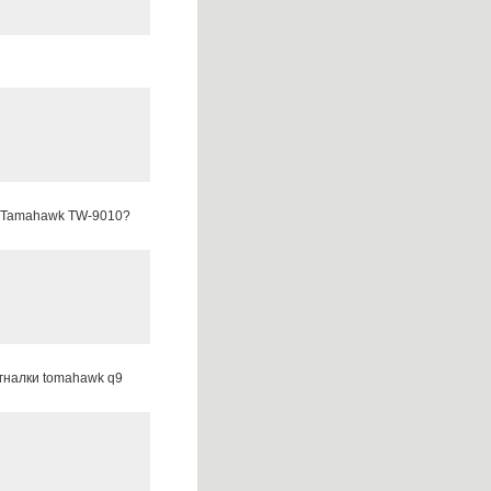
т Tamahawk TW-9010?
гналки tomahawk q9