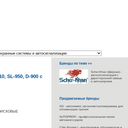
Бренды по теме «»
Scher-Khan (Шерхан) -
автосигнализация с
, SL-950, D-900 с
двухсторонней связью
и автозапуском
Продвигаемые бренды
AG - автохимия, органометаллокерамика для
оптимизации трения
ОИСКОВЫЕ
AUTOPROFI - профессиональная линия
автоаксессуаров
Calix (Каликс) - предпусковые обогреватели и