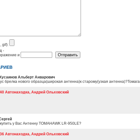
 gif):
АРИЕВ
Хусаинов Альберт Анварович
ус брелка нового образца(широкая антенна)к старому(узкая антенна)?Томага
2:40 Автонаходка, Андрей Ольховский
Сергей
к купить у Вас Антенну TOMAHAWK LR-950LE?
5:36 Автонаходка, Андрей Ольховский