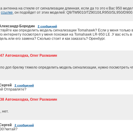
 а антенна на стекле от сигнализации длинная, если да то это к Вас 950 модел
й
ссылке
, он подойдет от этих моделей: Q9/TW9010/TZ9010/LR950/SL950/D900
Александр Бородин
2 сообщений
твуйте как определить модель сигнализации Tomahawk? Если у меня только в
о интернету посмотрел у меня похожая на Tomahawk LR-950 LE .У вас есть в
дель или его замена? Сколько стоит и как заказать? Оренбург.
2:47 Автонаходка, Олег Рахманин
 по доп брелку тяжело определить модель сигнализации, нужно посмотреть ч
Сергей
2 сообщений
ой Отправляте?
3:38 Автонаходка, Олег Рахманин
 нет.
Сергей
2 сообщений
900?китай?