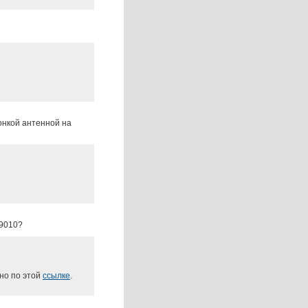
онкой антенной на
 9010?
жно по этой
ссылке
.