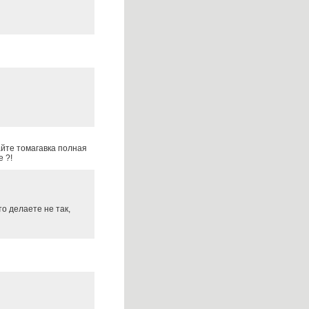
айте томагавка полная
е ?!
о делаете не так,