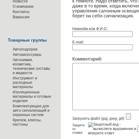
к темноте. Надо отметить, чт
Новости
даже в то время, когда включе
О компании
управления салонным освещен
Контакты
берет на себя сигнализация.
Вакансии
Никнейм или Ф.И.О.:
Товарные группы
E-mail:
Автоподогрев
Автоаксессуары
Комментарий:
Автохимия,
косметика,
технические составы
и жидкости
Инструмент и
расходные
материалы
Изоляционные
материалы и готовые
изделия
Комплектующие для
авто-сигнализаций и
охранных систем
Загрузить файл (jpg, jpeg, gif):
Крепеж, клипсы,
пистоны
Защита
от
спама: