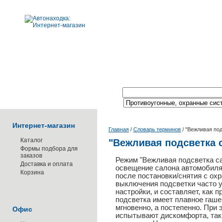
Поиск по каталогу:
Интернет-магазин
Главная
/
Словарь терминов
/
"Вежливая под
Каталог
"Вежливая подсветка 
Формы подбора для
заказов
Режим "Вежливая подсветка салон
Доставка и оплата
освещение салона автомобиля
Корзина
после постановки/снятия с ох
выключения подсветки часто 
настройки, и составляет, как п
подсветка имеет плавное гашен
мгновенно, а постепенно. При
Офис
испытывают дискомфорта, так 