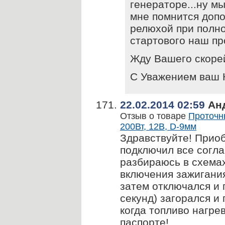
генераторе...ну мы
мне помнится доп
релюхой при полно
стартового наш пр
Жду Вашего скоре
С Уважением ваш 
22.02.2014 02:59
Ан
Отзыв о товаре
Проточн
200Вт, 12В, D-9мм
Здравствуйте! Прио
подключил все согла
разбираюсь в схемах
включения зажигани
затем отключался и 
секунд) загорался и
когда топливо нагрев
паспорте!