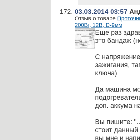
03.03.2014 03:57
Ан
Отзыв о товаре
Проточн
200Вт, 12В, D-9мм
Еще раз здрав
это бандаж (н
С напряжением
зажигания, т
ключа).
Да машина моя
подогревател
доп. аккума н
Вы пишите: ".
стоит данный 
вы мне и напи