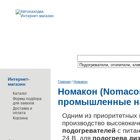
Поиск по каталогу:
Интернет-
Главная
/
Номакон
магазин
Номакон (Nomaco
Каталог
Формы подбора
промышленные н
для заказов
Доставка и
оплата
Одним из приоритетных
Корзина
производство высококач
подогревателей
с питан
24 В. для
подогрева ди