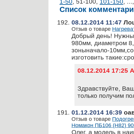
1-50
,
51-100
,
101-150
,
...
Список комментари
08.12.2014 11:47
Лош
Отзыв о товаре
Нагреват
Добрый день! Нужны
980мм, диаметром 8
зоныначало-10мм,со
изготовить такие:сро
08.12.2014 17:25
Здравствуйте, Ваш
только получим по
01.12.2014 16:39
оа
Отзыв о товаре
Подогрев
Номакон ПБ106 (Н82) 90
Олег, а модель в на