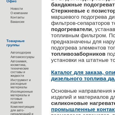
Офис
бандажные подогреват
Новости
Стержневые с позисто
О компании
маршевого подогрева ди
Контакты
Вакансии
фильтров-сепараторов т
подогреватели
, устана
топливным фильтром. П
предназначены для нару
Товарные
группы
подогрева элементов то
Автоподогрев
топливозаборников
под
Автоаксессуары
установки на штатные то
Автохимия,
косметика,
технические
Каталог для заказа, о
составы и
жидкости
дизельного топлива
да
Инструмент и
расходные
материалы
Основные направления 
Изоляционные
материалы и
изделий и материалов д
готовые
силиконовые нагреват
изделия
Комплектующие
промышленные контак
для авто-
сигнализаций и