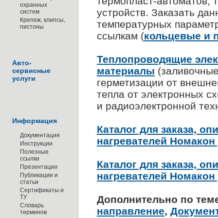
термопласт-автоматов, 
охранных
устройств. Заказать да
систем
Крепеж, клипсы,
температурных параметр
пистоны
ссылкам (
кольцевые и 
Теплопроводящие элек
Авто-
материалы
(заливочные
сервисные
услуги
герметизации от внешне
тепла от электронных сх
и радиоэлектронной тех
Информация
Каталог для заказа, о
Документация
нагревателей Номакон 
Инструкции
Полезные
ссылки
Каталог для заказа, 
Презентации
нагревателей Номакон 
Публикации и
статьи
Сертификаты и
ТУ
Дополнительно по тем
Словарь
направление
,
Докумен
терминов