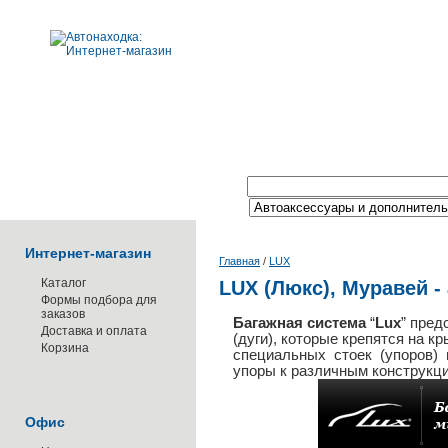
Поиск по каталогу:
Интернет-магазин
Главная
/
LUX
Каталог
LUX (Люкс), Муравей 
Формы подбора для
заказов
Багажная система
“
Lux
” пред
Доставка и оплата
(дуги), которые крепятся на 
Корзина
специальных стоек (упоров)
упоры к различным конструкц
Офис