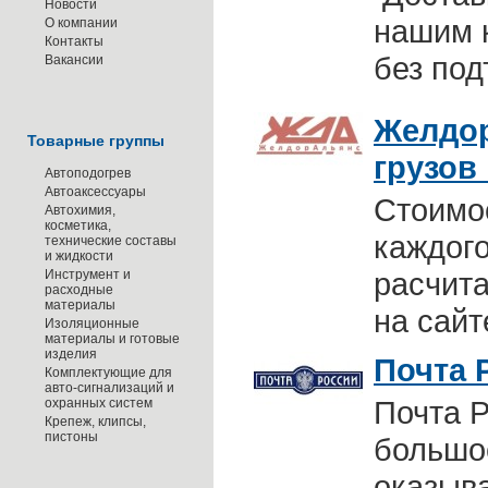
Новости
нашим к
О компании
Контакты
без под
Вакансии
Желдор
Товарные группы
грузов
Автоподогрев
Автоаксессуары
Стоимо
Автохимия,
косметика,
каждого
технические составы
и жидкости
расчита
Инструмент и
расходные
материалы
на
сайт
Изоляционные
материалы и готовые
изделия
Почта 
Комплектующие для
авто-сигнализаций и
Почта Р
охранных систем
Крепеж, клипсы,
пистоны
большо
оказыв