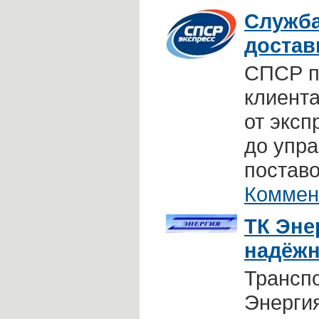
Служба
достав
СПСР
п
клиента
от эксп
до упр
поставок
Коммен
ТК Эне
надёжн
Трансп
Энергия