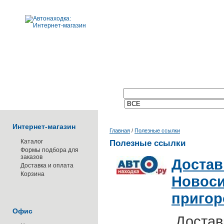
Поиск по каталогу:
Интернет-магазин
Главная
/
Полезные ссылки
Каталог
Полезные ссылки
Формы подбора для
заказов
Достав
Доставка и оплата
Корзина
Новоси
пригор
Офис
Достав