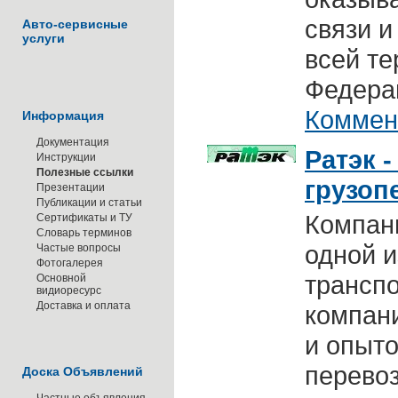
связи и
Авто-сервисные
услуги
всей те
Федера
Коммен
Информация
Документация
Ратэк 
Инструкции
Полезные ссылки
грузоп
Презентации
Публикации и статьи
Компа
Сертификаты и ТУ
Словарь терминов
одной и
Частые вопросы
Фотогалерея
транспо
Основной
видиоресурс
Доставка и оплата
компан
и опыт
перевоз
Доска Объявлений