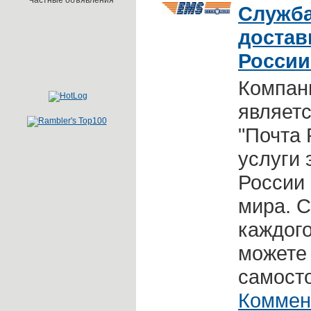
Частные объявления
Служба
достав
России
Компан
являет
"Почта 
услуги 
России 
мира.
С
каждого
можете
самосто
Коммен