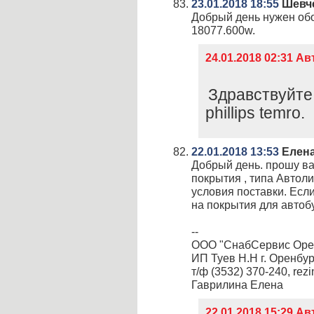
23.01.2018 18:55
Шевч
Добрый день нужен обог
18077.600w.
24.01.2018 02:31 А
Здравствуйте
phillips temro.
22.01.2018 13:53
Елен
Добрый день. прошу ва
покрытия , типа Автолин
условия поставки. Если
на покрытия для автоб
--
ООО "СнабСервис Орен
ИП Туев Н.Н г. Оренбур
т/ф (3532) 370-240, re
Гаврилина Елена
22.01.2018 15:29 А