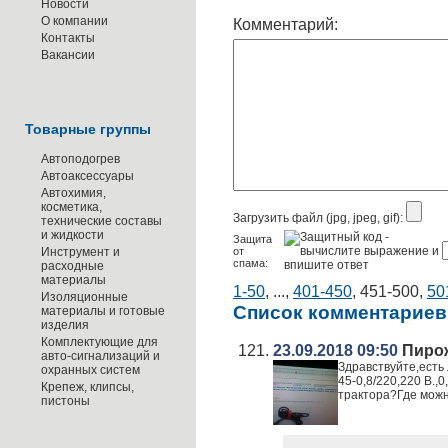
Новости
О компании
Комментарий:
Контакты
Вакансии
Товарные группы
Автоподогрев
Автоаксессуары
Автохимия,
косметика,
Загрузить файл (jpg, jpeg, gif):
технические составы
и жидкости
Защита
Инструмент и
от
спама:
расходные
материалы
1-50
,
...
,
401-450
,
451-500
,
50
Изоляционные
Список комментариев
материалы и готовые
изделия
Комплектующие для
23.09.2018 09:50
Пирож
авто-сигнализаций и
Здравствуйте,есть
охранных систем
45-0,8/220,220 В.,
Крепеж, клипсы,
трактора?Где мож
пистоны