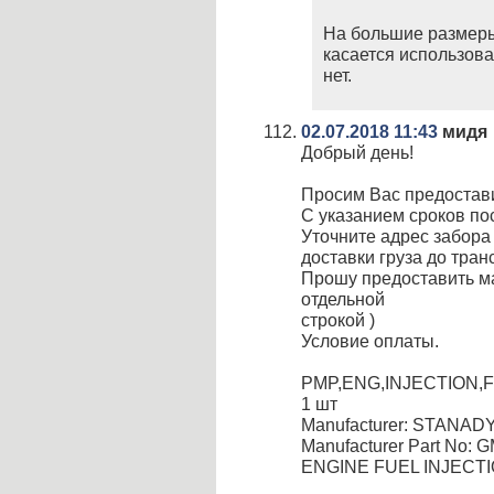
На большие размеры 
касается использова
нет.
02.07.2018 11:43
мидя
Добрый день!
Просим Вас предостави
С указанием сроков пос
Уточните адрес забора
доставки груза до тран
Прошу предоставить ма
отдельной
строкой )
Условие оплаты.
PMP,ENG,INJECTION,F
1 шт
Manufacturer: STANAD
Manufacturer Part No: 
ENGINE FUEL INJECT