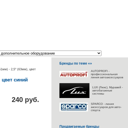
Бренды по теме «»
1мм) - 2,5" (63мм), цвет
AUTOPROFI -
профессиональная
линия автоаксессуаров
, цвет синий
LUX (Люкс), Муравей -
автобагажные
системы
240 руб.
SPARCO - линия
аксессуаров для авто-
спорта
Продвигаемые бренды