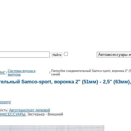
фильтр
по теме:
Системы впуска и
Патрубок соединительный Samco-sport, воронка 2" (5
ИНГ
/
/
выпуска
синий
ельный Samco-sport, воронка 2" (51мм) - 2,5" (63мм)
essory/
ость:
Автотранспорт легковой
ОАКСЕССУАРЫ
, Экстерьер - Внешний