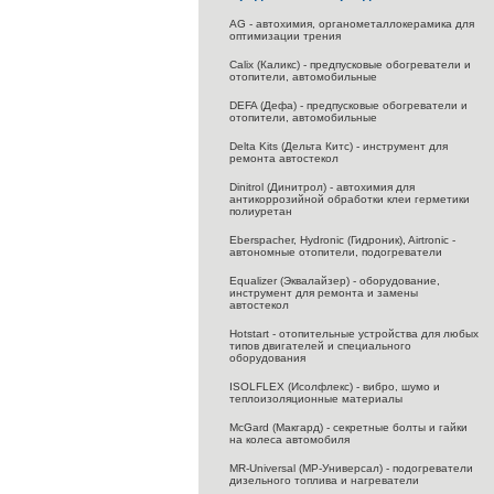
AG - автохимия, органометаллокерамика для
оптимизации трения
Calix (Каликс) - предпусковые обогреватели и
отопители, автомобильные
DEFA (Дефа) - предпусковые обогреватели и
отопители, автомобильные
Delta Kits (Дельта Китс) - инструмент для
ремонта автостекол
Dinitrol (Динитрол) - автохимия для
антикоррозийной обработки клеи герметики
полиуретан
Eberspacher, Hydronic (Гидроник), Airtronic -
автономные отопители, подогреватели
Equalizer (Эквалайзер) - оборудование,
инструмент для ремонта и замены
автостекол
Hotstart - отопительные устройства для любых
типов двигателей и специального
оборудования
ISOLFLEX (Исолфлекс) - вибро, шумо и
теплоизоляционные материалы
McGard (Макгард) - секретные болты и гайки
на колеса автомобиля
MR-Universal (МР-Универсал) - подогреватели
дизельного топлива и нагреватели