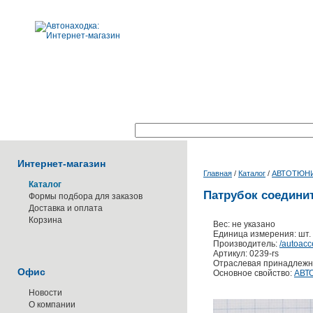
Поиск по каталогу:
Интернет-магазин
Главная
/
Каталог
/
АВТОТЮН
Каталог
Патрубок соединит
Формы подбора для заказов
Доставка и оплата
Корзина
Вес: не указано
Единица измерения: шт.
Производитель:
/autoacc
Артикул: 0239-rs
Отраслевая принадлежн
Офис
Основное свойство:
АВТ
Новости
О компании