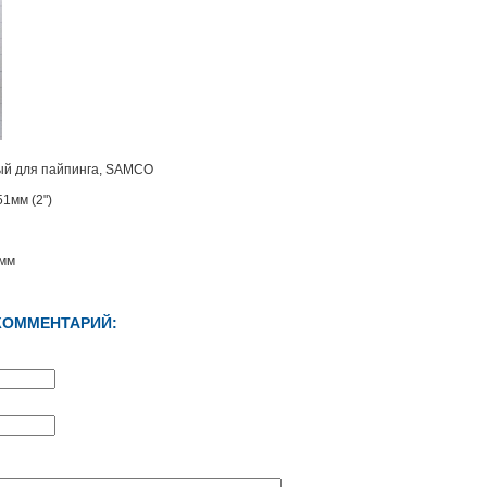
ый для пайпинга, SAMCO
51мм (2")
1мм
КОММЕНТАРИЙ: