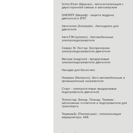
Scher-Khan (Шерхан) - автосигнализация с
двухсторонней связью и автозапуском
SHERIFF (Шериф) - защита поддона
двигателя и КПП
Автотепло (Avtoteplo) - Автоодеяло для
двигателя
АвтоТЭН (avtoten) - Автомобильные
электроподогреватели
Северс M, Лестар, Беспризорник
электроподогреватели двигателя
Магнум (magnum) - предпусковые
электроподогреватели двигателя
Насадки для бензо-пил
Номакон (Nomacon), Энгл автомобильные и
промышленные нагреватели
Старт - электросетевые предпусковые
подогреватели двигателя
Теплостар, Бинар, Планар, Термикс -
автономные отопители и подогреватели для
транспорта
Термокейс (Thermocase) - теплоизоляция
аккумулятора, АКБ