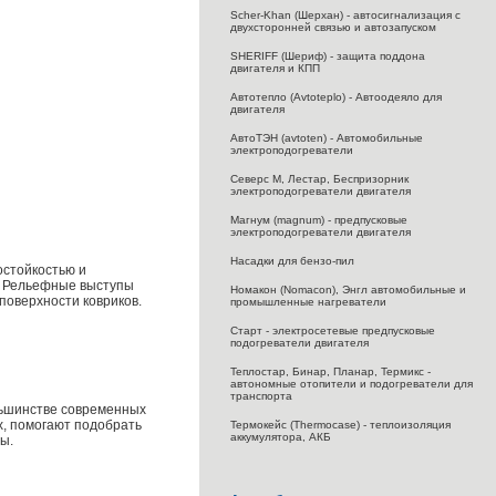
Scher-Khan (Шерхан) - автосигнализация с
двухсторонней связью и автозапуском
SHERIFF (Шериф) - защита поддона
двигателя и КПП
Автотепло (Avtoteplo) - Автоодеяло для
двигателя
АвтоТЭН (avtoten) - Автомобильные
электроподогреватели
Северс M, Лестар, Беспризорник
электроподогреватели двигателя
Магнум (magnum) - предпусковые
электроподогреватели двигателя
Насадки для бензо-пил
остойкостью и
ы. Рельефные выступы
Номакон (Nomacon), Энгл автомобильные и
поверхности ковриков.
промышленные нагреватели
Старт - электросетевые предпусковые
подогреватели двигателя
Теплостар, Бинар, Планар, Термикс -
автономные отопители и подогреватели для
транспорта
льшинстве современных
х, помогают подобрать
Термокейс (Thermocase) - теплоизоляция
аккумулятора, АКБ
ы.