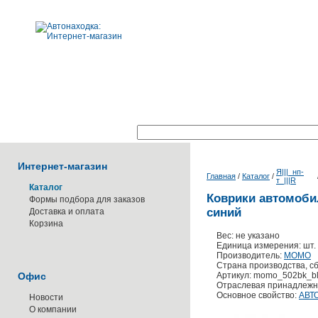
Поиск по каталогу:
Интернет-магазин
Я|||_нп-
Главная
/
Каталог
/
т_|||R
Каталог
Коврики автомобил
Формы подбора для заказов
синий
Доставка и оплата
Корзина
Вес: не указано
Единица измерения: шт.
Производитель:
MOMO
Страна производства, сб
Офис
Артикул: momo_502bk_b
Отраслевая принадлежн
Основное свойство:
АВТ
Новости
О компании