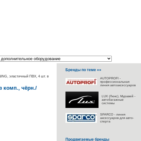
Бренды по теме «»
NG, эластичный ПВХ, 4 шт. в
AUTOPROFI -
профессиональная
линия автоаксессуаров
комп., чёрн./
LUX (Люкс), Муравей -
автобагажные
системы
SPARCO - линия
аксессуаров для авто-
спорта
Продвигаемые бренды