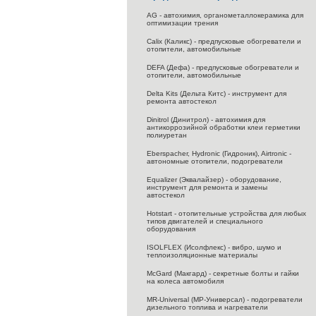
AG - автохимия, органометаллокерамика для
оптимизации трения
Calix (Каликс) - предпусковые обогреватели и
отопители, автомобильные
DEFA (Дефа) - предпусковые обогреватели и
отопители, автомобильные
Delta Kits (Дельта Китс) - инструмент для
ремонта автостекол
Dinitrol (Динитрол) - автохимия для
антикоррозийной обработки клеи герметики
полиуретан
Eberspacher, Hydronic (Гидроник), Airtronic -
автономные отопители, подогреватели
Equalizer (Эквалайзер) - оборудование,
инструмент для ремонта и замены
автостекол
Hotstart - отопительные устройства для любых
типов двигателей и специального
оборудования
ISOLFLEX (Исолфлекс) - вибро, шумо и
теплоизоляционные материалы
McGard (Макгард) - секретные болты и гайки
на колеса автомобиля
MR-Universal (МР-Универсал) - подогреватели
дизельного топлива и нагреватели