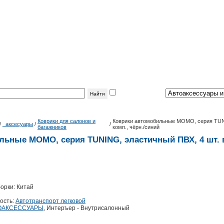
фильтр
по теме:
Коврики для салонов и
Коврики автомобильные MOMO, серия TUNI
/
_аксесуары
/
/
багажников
комп., чёрн./синий
ьные MOMO, серия TUNING, эластичный ПВХ, 4 шт. в 
орки: Китай
l
ость:
Автотранспорт легковой
ОАКСЕССУАРЫ
, Интеръер - Внутрисалонный