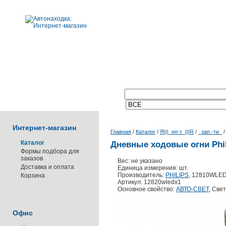
Поиск по каталогу:
Интернет-магазин
Главная
/
Каталог
/
Я|||_нп-т_|||R
/
_зап.-ти_
Каталог
Дневные ходовые огни Phil
Формы подбора для
заказов
Вес: не указано
Доставка и оплата
Единица измерения: шт.
Производитель:
PHILIPS
, 12810WLE
Корзина
Артикул: 12820wledx1
Основное свойство:
АВТО-СВЕТ
, Све
Офис