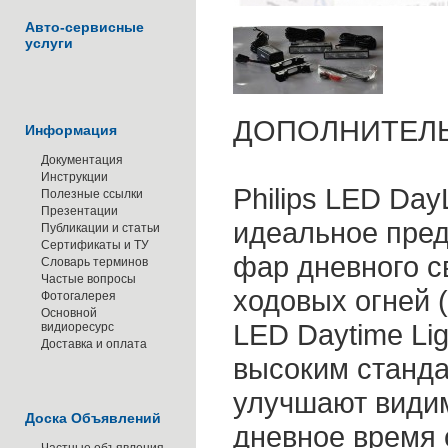
Авто-сервисные
услуги
ДОПОЛНИТЕЛ
Информация
Документация
Инструкции
Philips LED Day
Полезные ссылки
Презентации
идеальное пре
Публикации и статьи
Сертификаты и ТУ
фар дневного с
Словарь терминов
Частые вопросы
ходовых огней (
Фотогалерея
Основной
LED Daytime Lig
видиоресурс
Доставка и оплата
высоким стандар
улучшают види
Доска Объявлений
дневное время 