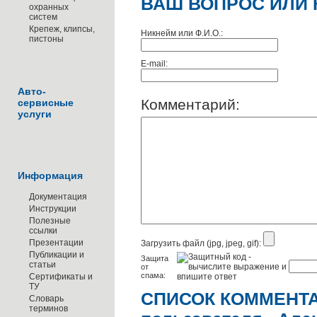
ВАШ ВОПРОС ИЛИ 
охранных
систем
Крепеж, клипсы,
Никнейм или Ф.И.О.:
пистоны
E-mail:
Авто-
Комментарий:
сервисные
услуги
Информация
Документация
Инструкции
Полезные
ссылки
Презентации
Загрузить файл (jpg, jpeg, gif):
Публикации и
Защита
статьи
от
спама:
Сертификаты и
ТУ
СПИСОК КОММЕНТА
Словарь
терминов