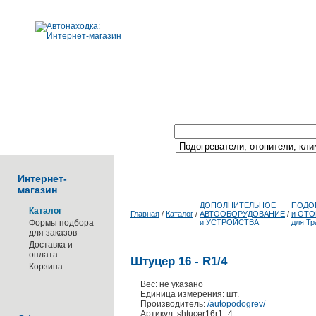
Поиск по каталогу:
Интернет-
магазин
ДОПОЛНИТЕЛЬНОЕ
ПОДО
Каталог
Главная
/
Каталог
/
АВТООБОРУДОВАНИЕ
/
и ОТ
Формы подбора
и УСТРОЙСТВА
для Тр
для заказов
Доставка и
оплата
Штуцер 16 - R1/4
Корзина
Вес: не указано
Единица измерения: шт.
Производитель:
/autopodogrev/
Артикул: shtucer16r1_4