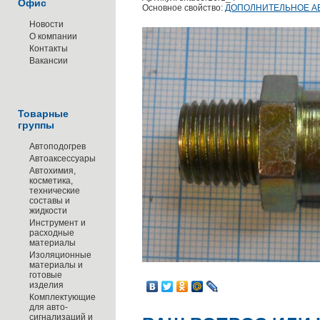
Офис
Основное свойство:
ДОПОЛНИТЕЛЬНОЕ А
Новости
О компании
Контакты
Вакансии
Товарные
группы
Автоподогрев
Автоаксессуары
Автохимия,
косметика,
технические
составы и
жидкости
Инструмент и
расходные
материалы
Изоляционные
материалы и
готовые
изделия
Комплектующие
для авто-
сигнализаций и