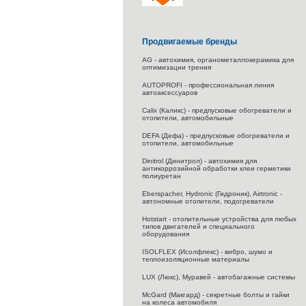
Продвигаемые бренды
AG - автохимия, органометаллокерамика для
оптимизации трения
AUTOPROFI - профессиональная линия
автоаксессуаров
Calix (Каликс) - предпусковые обогреватели и
отопители, автомобильные
DEFA (Дефа) - предпусковые обогреватели и
отопители, автомобильные
Dinitrol (Динитрол) - автохимия для
антикоррозийной обработки клеи герметики
полиуретан
Eberspacher, Hydronic (Гидроник), Airtronic -
автономные отопители, подогреватели
Hotstart - отопительные устройства для любых
типов двигателей и специального
оборудования
ISOLFLEX (Исолфлекс) - вибро, шумо и
теплоизоляционные материалы
LUX (Люкс), Муравей - автобагажные системы
McGard (Макгард) - секретные болты и гайки
на колеса автомобиля