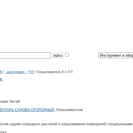
фильтр
по теме:
|R
/
_инструмент_
/
FIT
/
Опрыскиватель 8 л. FIT
л.
орки: Китай
ЕНТАРЬ САДОВО-ОГОРОДНЫЙ
, Опрыскиватели
ботки садово-огородных растений и опрыскивания помещений специальными
обка.