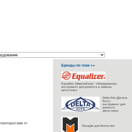
Бренды по теме «»
Equalizer (Эквалайзер) - оборудование,
инструмент для ремонта и замены
автостекол
Delta Kits (Дельта
Китс) -
инструмент для
ремонта
автостекол
 препаратами от
Насадки для бензо-пил