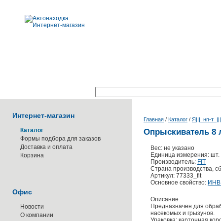
Поиск по каталогу:
Интернет-магазин
Главная
/
Каталог
/
Я|||_нп-т_||
Каталог
Опрыскиватель 8 
Формы подбора для заказов
Доставка и оплата
Вес: не указано
Единица измерения: шт.
Корзина
Производитель:
FIT
Страна производства, сб
Артикул: 77333_fit
Основное свойство:
ИНВ
Офис
Описание
Предназначен для обра
Новости
насекомых и грызунов.
О компании
Упаковка: картонная кор