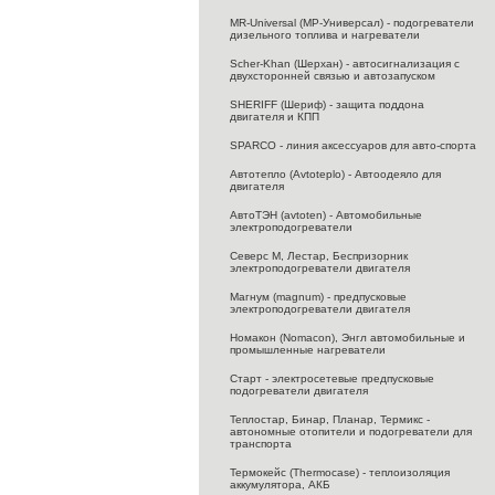
MR-Universal (МР-Универсал) - подогреватели
дизельного топлива и нагреватели
Scher-Khan (Шерхан) - автосигнализация с
двухсторонней связью и автозапуском
SHERIFF (Шериф) - защита поддона
двигателя и КПП
SPARCO - линия аксессуаров для авто-спорта
Автотепло (Avtoteplo) - Автоодеяло для
двигателя
АвтоТЭН (avtoten) - Автомобильные
электроподогреватели
Северс M, Лестар, Беспризорник
электроподогреватели двигателя
Магнум (magnum) - предпусковые
электроподогреватели двигателя
Номакон (Nomacon), Энгл автомобильные и
промышленные нагреватели
Старт - электросетевые предпусковые
подогреватели двигателя
Теплостар, Бинар, Планар, Термикс -
автономные отопители и подогреватели для
транспорта
Термокейс (Thermocase) - теплоизоляция
аккумулятора, АКБ