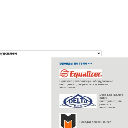
Бренды по теме «»
Equalizer (Эквалайзер) - оборудование,
инструмент для ремонта и замены
автостекол
Delta Kits (Дельта
Китс) -
инструмент для
ремонта
автостекол
Насадки для бензо-пил