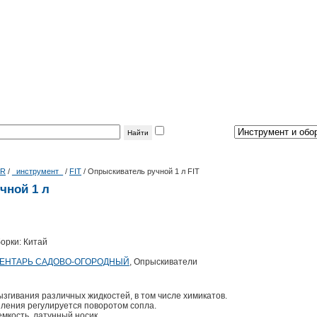
фильтр
по теме:
|R
/
_инструмент_
/
FIT
/
Опрыскиватель ручной 1 л FIT
чной 1 л
орки: Китай
ЕНТАРЬ САДОВО-ОГОРОДНЫЙ
, Опрыскиватели
згивания различных жидкостей, в том числе химикатов.
ыления регулируется поворотом сопла.
мкость, латунный носик.