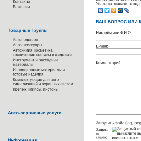
Контакты
Упаковка: п/эпакет с под
Вакансии
ВАШ ВОПРОС ИЛИ 
Товарные группы
Никнейм или Ф.И.О.:
Автоподогрев
Автоаксессуары
E-mail:
Автохимия, косметика,
технические составы и жидкости
Инструмент и расходные
Комментарий:
материалы
Изоляционные материалы и
готовые изделия
Комплектующие для авто-
сигнализаций и охранных систем
Крепеж, клипсы, пистоны
Авто-сервисные услуги
Загрузить файл (jpg, jpeg,
Защита
от
спама:
Информация