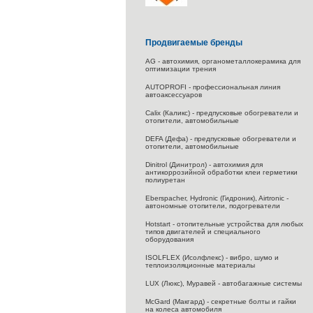
Продвигаемые бренды
AG - автохимия, органометаллокерамика для
оптимизации трения
AUTOPROFI - профессиональная линия
автоаксессуаров
Calix (Каликс) - предпусковые обогреватели и
отопители, автомобильные
DEFA (Дефа) - предпусковые обогреватели и
отопители, автомобильные
Dinitrol (Динитрол) - автохимия для
антикоррозийной обработки клеи герметики
полиуретан
Eberspacher, Hydronic (Гидроник), Airtronic -
автономные отопители, подогреватели
Hotstart - отопительные устройства для любых
типов двигателей и специального
оборудования
ISOLFLEX (Исолфлекс) - вибро, шумо и
теплоизоляционные материалы
LUX (Люкс), Муравей - автобагажные системы
McGard (Макгард) - секретные болты и гайки
на колеса автомобиля