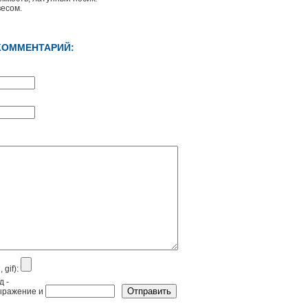
весом.
КОММЕНТАРИЙ:
 gif):