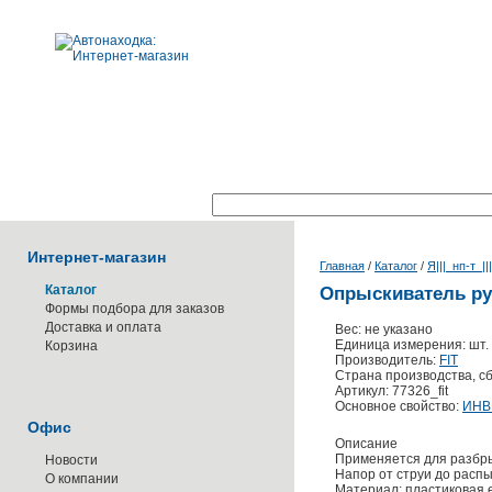
Поиск по каталогу:
Интернет-магазин
Главная
/
Каталог
/
Я|||_нп-т_||
Каталог
Опрыскиватель ру
Формы подбора для заказов
Доставка и оплата
Вес: не указано
Единица измерения: шт.
Корзина
Производитель:
FIT
Страна производства, сб
Артикул: 77326_fit
Основное свойство:
ИНВ
Офис
Описание
Применяется для разбры
Новости
Напор от струи до расп
О компании
Материал: пластиковая е