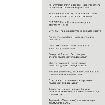
MR-Universal (МР-Универсал) - подогреватели
дизельного топлива и нагреватели
Scher-Khan (Шерхан) - автосигнализация с
двухсторонней связью и автозапуском
SHERIFF (Шериф) - защита поддона
двигателя и КПП
SPARCO - линия аксессуаров для авто-спорта
Автотепло (Avtoteplo) - Автоодеяло для
двигателя
АвтоТЭН (avtoten) - Автомобильные
электроподогреватели
Северс M, Лестар, Беспризорник
электроподогреватели двигателя
Магнум (magnum) - предпусковые
электроподогреватели двигателя
Номакон (Nomacon), Энгл автомобильные и
промышленные нагреватели
Старт - электросетевые предпусковые
подогреватели двигателя
Теплостар, Бинар, Планар, Термикс -
автономные отопители и подогреватели для
транспорта
Термокейс (Thermocase) - теплоизоляция
аккумулятора, АКБ