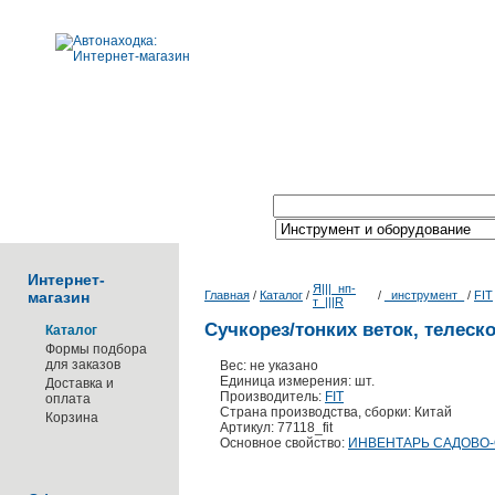
Поиск по каталогу:
Интернет-
Я|||_нп-
магазин
Главная
/
Каталог
/
/
_инструмент_
/
FIT
т_|||R
Сучкорез/тонких веток, телеско
Каталог
Формы подбора
для заказов
Вес: не указано
Единица измерения: шт.
Доставка и
Производитель:
FIT
оплата
Страна производства, сборки: Китай
Корзина
Артикул: 77118_fit
Основное свойство:
ИНВЕНТАРЬ САДОВО