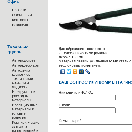
Офис
Новости
О компании
Контакты
Вакансии
Товарные
Для обрезания тонких веток.
группы
С телескопическими ручками.
Лезвие 150 мм.
Автоподогрев
Материал лезвий: усиленная 65Mn сталь с
Автоаксессуары
тефлоновым покрытием.
Автохимия,
косметика,
технические
ВАШ ВОПРОС ИЛИ КОММЕНТАРИЙ
составы и
жидкости
Инструмент и
Никнейм или Ф.И.О.:
расходные
материалы
Изоляционные
E-mail:
материалы и
готовые
изделия
Комментарий:
Комплектующие
для авто-
сигнализаций и