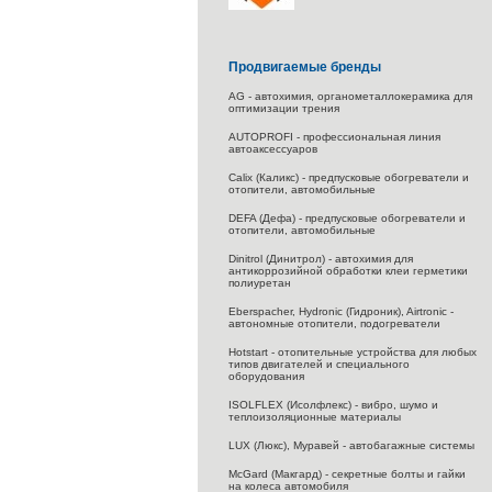
Продвигаемые бренды
AG - автохимия, органометаллокерамика для
оптимизации трения
AUTOPROFI - профессиональная линия
автоаксессуаров
Calix (Каликс) - предпусковые обогреватели и
отопители, автомобильные
DEFA (Дефа) - предпусковые обогреватели и
отопители, автомобильные
Dinitrol (Динитрол) - автохимия для
антикоррозийной обработки клеи герметики
полиуретан
Eberspacher, Hydronic (Гидроник), Airtronic -
автономные отопители, подогреватели
Hotstart - отопительные устройства для любых
типов двигателей и специального
оборудования
ISOLFLEX (Исолфлекс) - вибро, шумо и
теплоизоляционные материалы
LUX (Люкс), Муравей - автобагажные системы
McGard (Макгард) - секретные болты и гайки
на колеса автомобиля