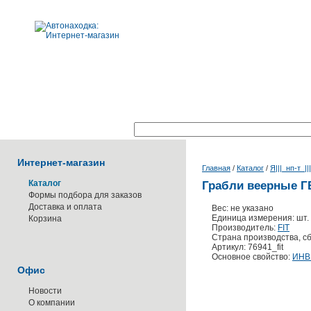
Поиск по каталогу:
Интернет-магазин
Главная
/
Каталог
/
Я|||_нп-т_||
Каталог
Грабли веерные ГВ
Формы подбора для заказов
Доставка и оплата
Вес: не указано
Единица измерения: шт.
Корзина
Производитель:
FIT
Страна производства, сб
Артикул: 76941_fit
Основное свойство:
ИНВ
Офис
Новости
О компании