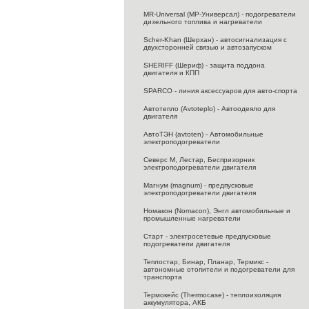
MR-Universal (МР-Универсал) - подогреватели
дизельного топлива и нагреватели
Scher-Khan (Шерхан) - автосигнализация с
двухсторонней связью и автозапуском
SHERIFF (Шериф) - защита поддона
двигателя и КПП
SPARCO - линия аксессуаров для авто-спорта
Автотепло (Avtoteplo) - Автоодеяло для
двигателя
АвтоТЭН (avtoten) - Автомобильные
электроподогреватели
Северс M, Лестар, Беспризорник
электроподогреватели двигателя
Магнум (magnum) - предпусковые
электроподогреватели двигателя
Номакон (Nomacon), Энгл автомобильные и
промышленные нагреватели
Старт - электросетевые предпусковые
подогреватели двигателя
Теплостар, Бинар, Планар, Термикс -
автономные отопители и подогреватели для
транспорта
Термокейс (Thermocase) - теплоизоляция
аккумулятора, АКБ