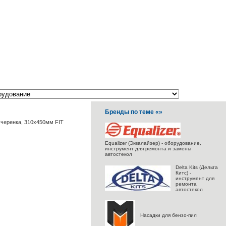
Бренды по теме «»
 черенка, 310x450мм FIT
Equalizer (Эквалайзер) - оборудование,
инструмент для ремонта и замены
автостекол
Delta Kits (Дельта
Китс) -
инструмент для
ремонта
автостекол
Насадки для бензо-пил