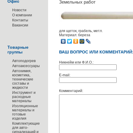
Офис
Земельных работ
Новости
О компании
Контакты
Вакансии
для щеток, грабель, метл.
Материал: береза
Товарные
группы
ВАШ ВОПРОС ИЛИ КОММЕНТАРИЙ
Автоподогрев
Никнейм или Ф.И.О.:
Автоаксессуары
Автохимия,
косметика,
E-mail:
технические
составы и
жидкости
Комментарий:
Инструмент и
расходные
материалы
Изоляционные
материалы и
готовые
изделия
Комплектующие
для авто-
сигнализаций и