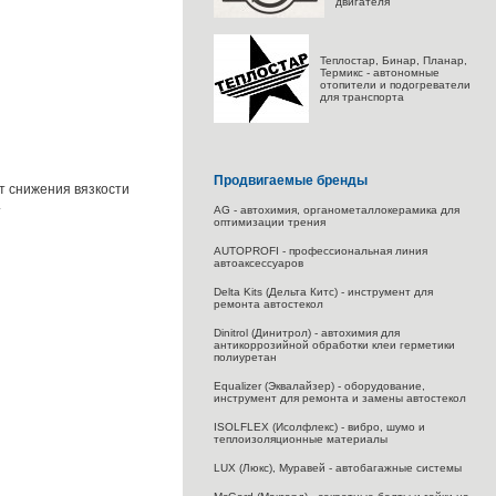
двигателя
Теплостар, Бинар, Планар,
Термикс - автономные
отопители и подогреватели
для транспорта
Продвигаемые бренды
т снижения вязкости
.
AG - автохимия, органометаллокерамика для
оптимизации трения
AUTOPROFI - профессиональная линия
автоаксессуаров
Delta Kits (Дельта Китс) - инструмент для
ремонта автостекол
Dinitrol (Динитрол) - автохимия для
антикоррозийной обработки клеи герметики
полиуретан
Equalizer (Эквалайзер) - оборудование,
инструмент для ремонта и замены автостекол
ISOLFLEX (Исолфлекс) - вибро, шумо и
теплоизоляционные материалы
LUX (Люкс), Муравей - автобагажные системы