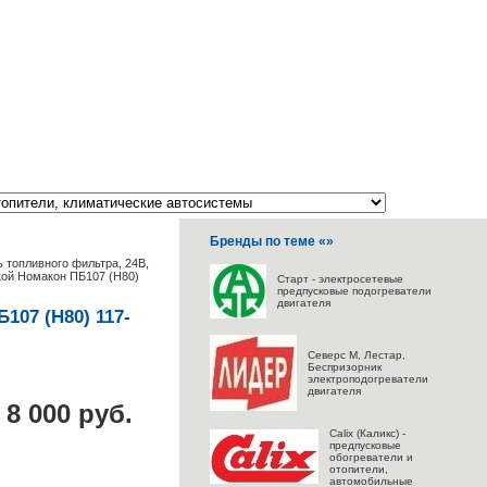
Бренды по теме «»
 топливного фильтра, 24В,
пкой Номакон ПБ107 (Н80)
Старт - электросетевые
предпусковые подогреватели
двигателя
07 (Н80) 117-
Северс M, Лестар,
Беспризорник
электроподогреватели
двигателя
8 000 руб.
Calix (Каликс) -
предпусковые
обогреватели и
отопители,
автомобильные