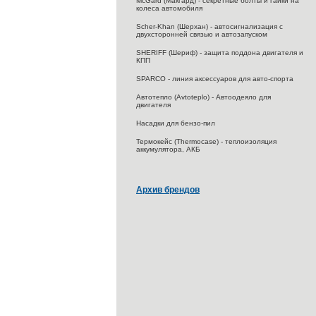
McGard (Макгард) - секретные болты и гайки на
колеса автомобиля
Scher-Khan (Шерхан) - автосигнализация с
двухсторонней связью и автозапуском
SHERIFF (Шериф) - защита поддона двигателя и
КПП
SPARCO - линия аксессуаров для авто-спорта
Автотепло (Avtoteplo) - Автоодеяло для
двигателя
Насадки для бензо-пил
Термокейс (Thermocase) - теплоизоляция
аккумулятора, АКБ
Архив брендов