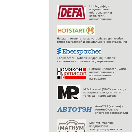
DEFA (Дефа) -
предпусковые
обогреватели и
отопители,
автомобильные
Hotstart - отопительные устройства для любых
типов двигателей и специального оборудования
Eberspacher, Hydronic (Гидроник), Airtronic -
автономные отопители, подогреватели
Номакон (Nomacon), Энгл
автомобильные и
промышленные
нагреватели
MR-Universal (МР-Универсал) -
подогреватели дизельного
топлива и нагреватели
АвтоТЭН (avtoten) -
Автомобильные
электроподогреватели
Магнум (magnum) -
предпусковые
электроподогреватели