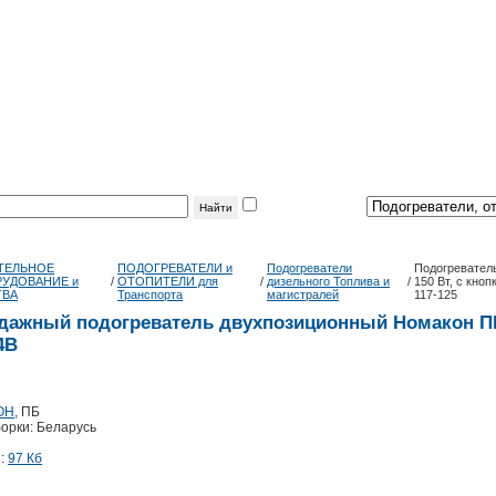
фильтр
по теме:
ТЕЛЬНОЕ
ПОДОГРЕВАТЕЛИ и
Подогреватели
Подогреватель
УДОВАНИЕ и
/
ОТОПИТЕЛИ для
/
дизельного Топлива и
/
150 Вт, с кно
ТВА
Транспорта
магистралей
117-125
дажный подогреватель двухпозиционный Номакон ПБ1
24B
ОН
, ПБ
орки: Беларусь
е:
97 Кб