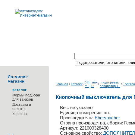
Поиск по каталогу:
Интернет-
магазин
Я|||_нп-
_подогревы,
Главная
/
Каталог
/
/
/
Eberspa
т_|||R
сепараторы_
Каталог
Формы подбора
Кнопочный выключатель для R+
для заказов
Доставка и
Вес: не указано
оплата
Единица измерения: шт.
Корзина
Производитель:
Eberspacher
Страна производства, сборки: Герм
Артикул: 221000328400
Основное свойство:
ДОПОЛНИТЕЛ