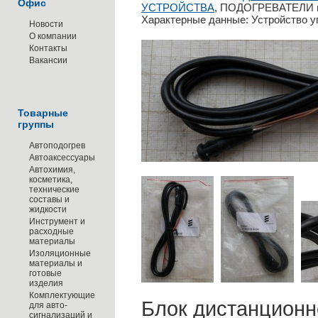
Офис
УСТРОЙСТВА
, ПОДОГРЕВАТЕЛИ
Характерные данные: Устройство у
Новости
О компании
Контакты
Вакансии
Товарные
группы
Автоподогрев
Автоаксессуары
Автохимия,
косметика,
технические
составы и
жидкости
Инструмент и
расходные
материалы
Изоляционные
материалы и
готовые
изделия
Комплектующие
Блок дистанционн
для авто-
сигнализаций и