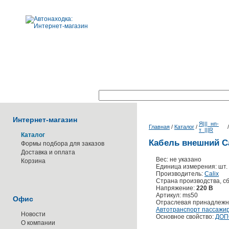
Поиск по каталогу:
Интернет-магазин
Я|||_нп-
Главная
/
Каталог
/
т_|||R
Каталог
Кабель внешний Ca
Формы подбора для заказов
Доставка и оплата
Вес: не указано
Корзина
Единица измерения: шт.
Производитель:
Calix
Страна производства, с
Напряжение:
220 В
Артикул: ms50
Офис
Отраслевая принадлежн
Автотранспорт пассажи
Новости
Основное свойство:
ДОП
О компании