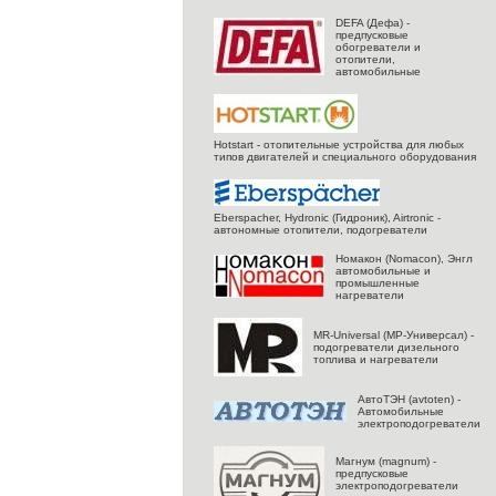
DEFA (Дефа) -
предпусковые
обогреватели и
отопители,
автомобильные
Hotstart - отопительные устройства для любых
типов двигателей и специального оборудования
Eberspacher, Hydronic (Гидроник), Airtronic -
автономные отопители, подогреватели
Номакон (Nomacon), Энгл
автомобильные и
промышленные
нагреватели
MR-Universal (МР-Универсал) -
подогреватели дизельного
топлива и нагреватели
АвтоТЭН (avtoten) -
Автомобильные
электроподогреватели
Магнум (magnum) -
предпусковые
электроподогреватели