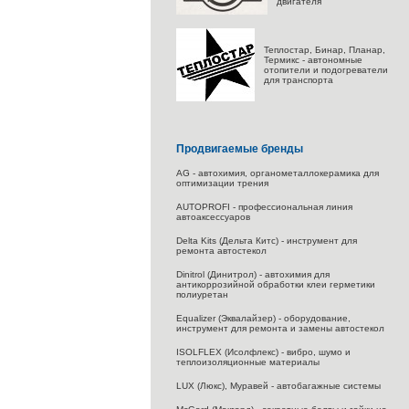
двигателя
Теплостар, Бинар, Планар,
Термикс - автономные
отопители и подогреватели
для транспорта
Продвигаемые бренды
AG - автохимия, органометаллокерамика для
оптимизации трения
AUTOPROFI - профессиональная линия
автоаксессуаров
Delta Kits (Дельта Китс) - инструмент для
ремонта автостекол
Dinitrol (Динитрол) - автохимия для
антикоррозийной обработки клеи герметики
полиуретан
Equalizer (Эквалайзер) - оборудование,
инструмент для ремонта и замены автостекол
ISOLFLEX (Исолфлекс) - вибро, шумо и
теплоизоляционные материалы
LUX (Люкс), Муравей - автобагажные системы