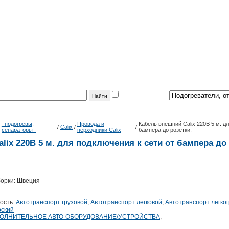
фильтр
по теме:
_подогревы,
Провода и
Кабель внешний Calix 220В 5 м. д
/
/
Calix
/
/
сепараторы_
перходники Calix
бампера до розетки.
lix 220В 5 м. для подключения к сети от бампера до 
борки: Швеция
ость:
Автотранспорт грузовой
,
Автотранспорт легковой
,
Автотранспорт легко
рский
ОЛНИТЕЛЬНОЕ АВТО-ОБОРУДОВАНИЕ/УСТРОЙСТВА
, -