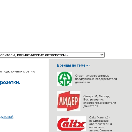
Бренды по теме «»
ля подключения к сети от
Старт - электросетевые
предпусковые подогреватели
розетки.
двигателя
Северс M, Лестар,
Беспризорник
электроподогреватели
двигателя
грузовой
,
Calix (Каликс) -
предпусковые
обогреватели и
отопители,
автомобильные