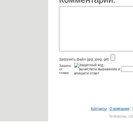
Загрузить файл (jpg, jpeg, gif):
Защита
от
спама:
Контакты
|
О компании
|
Телефоны: (38