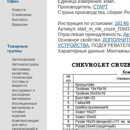
Единица измерения: комп.
Офис
Производитель:
СТАРТ
Новости
Страна производства, сборки: Р
О компании
Контакты
Инструкция по установке:
181 Кб
Вакансии
Артикул: start_m_mk_cruze_f16d3
Отраслевая принадлежность:
Ав
Основное свойство:
ДОПОЛНИТ
УСТРОЙСТВА
, ПОДОГРЕВАТЕЛ
Товарные
Характерные данные: Монтажны
группы
Автоподогрев
Автоаксессуары
Автохимия,
косметика,
технические
составы и
жидкости
Инструмент и
расходные
материалы
Изоляционные
материалы и
готовые
изделия
Комплектующие
для авто-
сигнализаций и