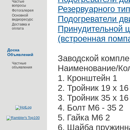
Частые
вопросы
Резервуарного тип
Фотогалерея
Основной
Подогреватели дв
видиоресурс
Доставка и
Принудительной 
оплата
(встроенная помпа
Доска
Объявлений
Заводской компле
Частные
Наименование/Коли
объявления
1. Кронштейн 1
2. Тройник 19 х 16
3. Тройник 35 х 16
4. Болт М6 - 35 2
5. Гайка М6 2
6. Шайба пружинн