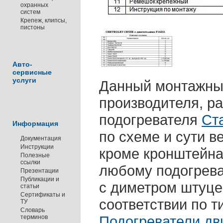
охранных
систем
Крепеж, клипсы,
пистоны
Авто-
сервисные
услуги
Данный монтажный
производителя, р
подогревателя
Ста
Информация
по схеме и сути в
Документация
Инструкции
кроме кронштейна
Полезные
ссылки
любому подогреват
Презентации
Публикации и
с диметром штуцер
статьи
Сертификаты и
соответствии по т
ТУ
Словарь
Подогреватели дв
терминов