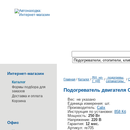
Поиск по каталогу:
Интернет-магазин
Я|||_нп-
_подогревы,
Главная
/
Каталог
/
/
/
C
т_|||R
сепараторы_
Каталог
Формы подбора для
Подогреватель двигателя C
заказов
Доставка и оплата
Вес: не указано
Корзина
Единица измерения: шт.
Производитель:
Calix
Инструкция по установке:
858 Кб
Мощность:
250 Вт
Напряжение:
220 В
Офис
Гарантия:
12 мес.
Артикул: re705