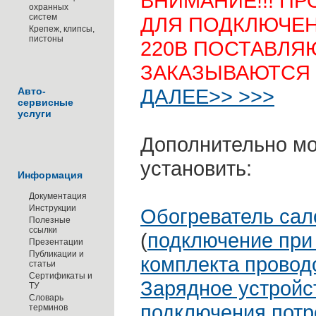
ВНИМАНИЕ!!! ПР
охранных
систем
ДЛЯ ПОДКЛЮЧЕН
Крепеж, клипсы,
пистоны
220В ПОСТАВЛЯ
ЗАКАЗЫВАЮТСЯ
ДАЛЕЕ>> >>>
Авто-
сервисные
услуги
Дополнительно м
установить:
Информация
Документация
Инструкции
Обогреватель сал
Полезные
ссылки
(
подключение при
Презентации
Публикации и
комплекта провод
статьи
Сертификаты и
Зарядное устройс
ТУ
Словарь
подключения потр
терминов