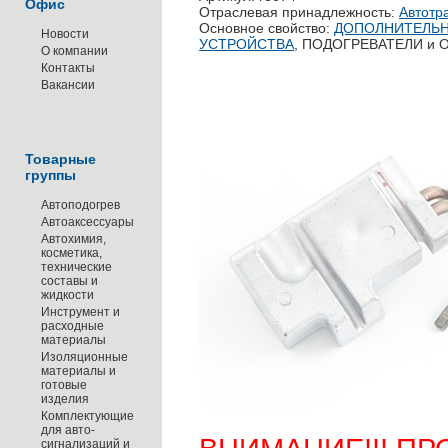
Офис
Отраслевая принадлежность:
Автотр
Основное свойство:
ДОПОЛНИТЕЛЬН
Новости
УСТРОЙСТВА
, ПОДОГРЕВАТЕЛИ и
О компании
Контакты
Вакансии
Товарные
группы
Автоподогрев
Автоаксессуары
Автохимия,
косметика,
технические
составы и
жидкости
Инструмент и
расходные
материалы
Изоляционные
материалы и
готовые
изделия
Комплектующие
для авто-
сигнализаций и