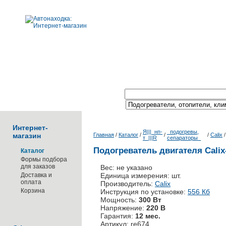
Поиск по каталогу:
Интернет-
Я|||_нп-
_подогревы,
магазин
Главная
/
Каталог
/
/
/
Calix
т_|||R
сепараторы_
Подогреватель двигателя Cali
Каталог
Формы подбора
для заказов
Вес: не указано
Доставка и
Единица измерения: шт.
оплата
Производитель:
Calix
Корзина
Инструкция по установке:
556 Кб
Мощность:
300 Вт
Напряжение:
220 В
Гарантия:
12 мес.
Артикул: re674