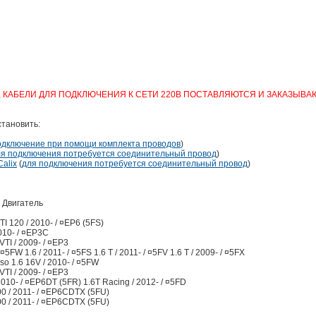
, КАБЕЛИ ДЛЯ ПОДКЛЮЧЕНИЯ К СЕТИ 220В ПОСТАВЛЯЮТСЯ И ЗАКАЗЫВ
тановить:
одключение при помощи комплекта проводов
)
ля подключения потребуется соединительный провод
)
alix
(
для подключения потребуется соединительный провод
)
 Двигатель
TI 120 / 2010- / ¤EP6 (5FS)
2010- / ¤EP3C
TI / 2009- / ¤EP3
5FW 1.6 / 2011- / ¤5FS 1.6 T / 2011- / ¤5FV 1.6 T / 2009- / ¤5FX
o 1.6 16V / 2010- / ¤5FW
TI / 2009- / ¤EP3
10- / ¤EP6DT (5FR) 1.6T Racing / 2012- / ¤5FD
 / 2011- / ¤EP6CDTX (5FU)
 / 2011- / ¤EP6CDTX (5FU)