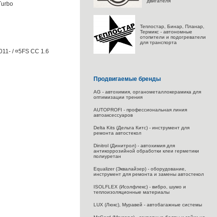
двигателя
Turbo
Теплостар, Бинар, Планар,
Термикс - автономные
отопители и подогреватели
для транспорта
2011- / ¤5FS CC 1.6
Продвигаемые бренды
AG - автохимия, органометаллокерамика для
оптимизации трения
AUTOPROFI - профессиональная линия
автоаксессуаров
Delta Kits (Дельта Китс) - инструмент для
ремонта автостекол
Dinitrol (Динитрол) - автохимия для
антикоррозийной обработки клеи герметики
полиуретан
Equalizer (Эквалайзер) - оборудование,
инструмент для ремонта и замены автостекол
ISOLFLEX (Исолфлекс) - вибро, шумо и
теплоизоляционные материалы
LUX (Люкс), Муравей - автобагажные системы