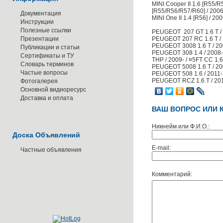
MINI Cooper II 1.6 [R55/
[R55/R56/R57/R60] / 2006
Документация
MINI One II 1.4 [R56] / 2
Инструкции
Полезные ссылки
PEUGEOT 207 GT 1.6 T / 
Презентации
PEUGEOT 207 RC 1.6 T / 2
PEUGEOT 3008 1.6 T / 20
Публикации и статьи
PEUGEOT 308 1.4 / 2008- / 
Сертификаты и ТУ
THP / 2009- / ¤5FT CC 1.6
Словарь терминов
PEUGEOT 5008 1.6 T / 200
Частые вопросы
PEUGEOT 508 1.6 / 2011- /
PEUGEOT RCZ 1.6 T / 201
Фотогалерея
Основной видиоресурс
Доставка и оплата
ВАШ ВОПРОС ИЛИ 
Никнейм или Ф.И.О.:
Доска Объявлений
E-mail:
Частные объявления
Комментарий: