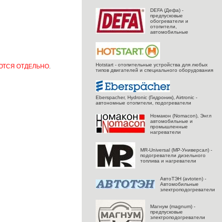
DEFA (Дефа) -
предпусковые
обогреватели и
отопители,
автомобильные
Hotstart - отопительные устройства для любых
АЮТСЯ ОТДЕЛЬНО
.
типов двигателей и специального оборудования
Eberspacher, Hydronic (Гидроник), Airtronic -
автономные отопители, подогреватели
Номакон (Nomacon), Энгл
автомобильные и
промышленные
нагреватели
MR-Universal (МР-Универсал) -
подогреватели дизельного
топлива и нагреватели
АвтоТЭН (avtoten) -
Автомобильные
электроподогреватели
Магнум (magnum) -
предпусковые
электроподогреватели