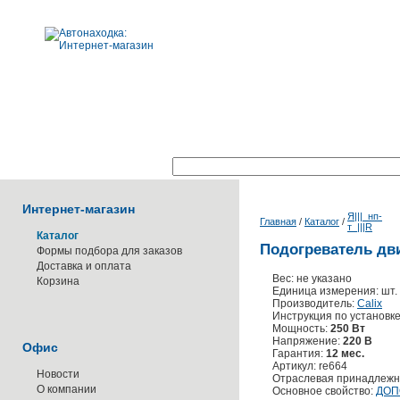
Поиск по каталогу:
Интернет-магазин
Я|||_нп-
Главная
/
Каталог
/
т_|||R
Каталог
Подогреватель дви
Формы подбора для заказов
Доставка и оплата
Вес: не указано
Корзина
Единица измерения: шт.
Производитель:
Calix
Инструкция по установк
Мощность:
250 Вт
Напряжение:
220 В
Офис
Гарантия:
12 мес.
Артикул: re664
Новости
Отраслевая принадлежн
О компании
Основное свойство:
ДОП