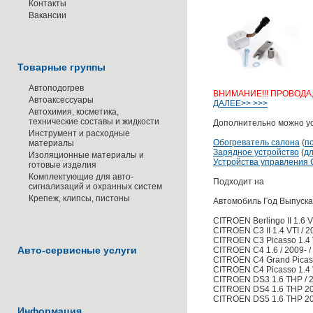
Контакты
Вакансии
Товарные группы
Автоподогрев
ВНИМАНИЕ!!! ПРОВОДА
Автоаксессуары
ДАЛЕЕ>> >>>
Автохимия, косметика,
технические составы и жидкости
Дополнительно можно ус
Инструмент и расходные
Обогреватель салона
(
п
материалы
Зарядное устройство
(
д
Изоляционные материалы и
Устройства управления C
готовые изделия
Комплектующие для авто-
Подходит на
сигнализаций и охранных систем
Крепеж, клипсы, пистоны
Автомобиль Год Выпуска
CITROEN Berlingo II 1.6 V
CITROEN C3 II 1.4 VTI / 
CITROEN C3 Picasso 1.4 V
Авто-сервисные услуги
CITROEN C4 1.6 / 2009- / ¤
CITROEN C4 Grand Picass
CITROEN C4 Picasso 1.4 V
CITROEN DS3 1.6 THP / 20
CITROEN DS4 1.6 THP 200
CITROEN DS5 1.6 THP 200
Информация