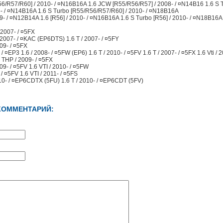
R56/R57/R60] / 2010- / ¤N16B16A 1.6 JCW [R55/R56/R57] / 2008- / ¤N14B16 1.6 S 
- / ¤N14B16A 1.6 S Turbo [R55/R56/R57/R60] / 2010- / ¤N18B16A
009- / ¤N12B14A 1.6 [R56] / 2010- / ¤N16B16A 1.6 S Turbo [R56] / 2010- / ¤N18B16A
2007- / ¤5FX
007- / ¤KAC (EP6DTS) 1.6 T / 2007- / ¤5FY
09- / ¤5FX
¤EP3 1.6 / 2008- / ¤5FW (EP6) 1.6 T / 2010- / ¤5FV 1.6 T / 2007- / ¤5FX 1.6 Vti / 
 THP / 2009- / ¤5FX
9- / ¤5FV 1.6 VTI / 2010- / ¤5FW
 ¤5FV 1.6 VTI / 2011- / ¤5FS
0- / ¤EP6CDTX (5FU) 1.6 T / 2010- / ¤EP6CDT (5FV)
КОММЕНТАРИЙ: