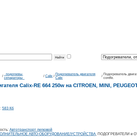
фильтр
по теме:
_подогревы,
Подогреватель двигателя
Подогреватель двигат
/
/
Calix
/
/
сепараторы_
Calix
contfix.
гателя Calix-RE 664 250w на CITROEN, MINI, PEUGEO
е:
583 Кб
ость:
Автотранспорт легковой
ОЛНИТЕЛЬНОЕ АВТО-ОБОРУДОВАНИЕ/УСТРОЙСТВА
, ПОДОГРЕВАТЕЛИ и 