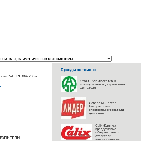
Бренды по теме «»
еля Calix-RE 664 250w,
Старт - электросетевые
предпусковые подогреватели
T
двигателя
Северс M, Лестар,
Беспризорник
электроподогреватели
двигателя
Calix (Каликс) -
предпусковые
обогреватели и
отопители,
ОТОПИТЕЛИ
автомобильные