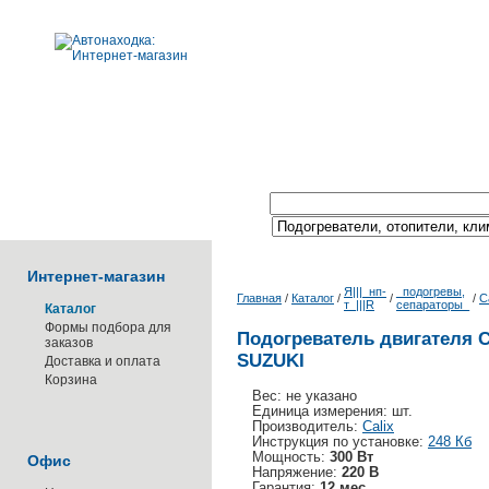
Поиск по каталогу:
Интернет-магазин
Я|||_нп-
_подогревы,
Главная
/
Каталог
/
/
/
C
т_|||R
сепараторы_
Каталог
Формы подбора для
Подогреватель двигателя C
заказов
SUZUKI
Доставка и оплата
Корзина
Вес: не указано
Единица измерения: шт.
Производитель:
Calix
Инструкция по установке:
248 Кб
Мощность:
300 Вт
Офис
Напряжение:
220 В
Гарантия:
12 мес.