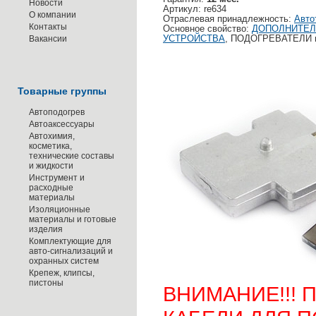
Новости
Артикул: re634
О компании
Отраслевая принадлежность:
Авто
Контакты
Основное свойство:
ДОПОЛНИТЕЛ
Вакансии
УСТРОЙСТВА
, ПОДОГРЕВАТЕЛИ
Товарные группы
Автоподогрев
Автоаксессуары
Автохимия,
косметика,
технические составы
и жидкости
Инструмент и
расходные
материалы
Изоляционные
материалы и готовые
изделия
Комплектующие для
авто-сигнализаций и
охранных систем
Крепеж, клипсы,
пистоны
ВНИМАНИЕ!!! 