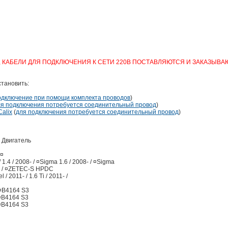
, КАБЕЛИ ДЛЯ ПОДКЛЮЧЕНИЯ К СЕТИ 220В ПОСТАВЛЯЮТСЯ И ЗАКАЗЫВ
тановить:
одключение при помощи комплекта проводов
)
ля подключения потребуется соединительный провод
)
alix
(
для подключения потребуется соединительный провод
)
 Двигатель
 ¤
 1.4 / 2008- / ¤Sigma 1.6 / 2008- / ¤Sigma
7- / ¤ZETEC-S HPDC
 / 2011- / 1.6 Ti / 2011- /
 ¤B4164 S3
 ¤B4164 S3
 ¤B4164 S3