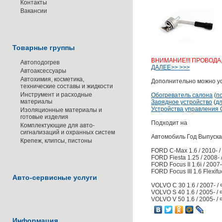
Контакты
Вакансии
Товарные группы
ВНИМАНИЕ!!! ПРОВОДА
Автоподогрев
ДАЛЕЕ>> >>>
Автоаксессуары
Автохимия, косметика,
Дополнительно можно ус
технические составы и жидкости
Инструмент и расходные
Обогреватель салона
(
п
материалы
Зарядное устройство
(
д
Устройства управления C
Изоляционные материалы и
готовые изделия
Подходит на
Комплектующие для авто-
сигнализаций и охранных систем
Автомобиль Год Выпуска
Крепеж, клипсы, пистоны
FORD C-Max 1.6 / 2010- /
FORD Fiesta 1.25 / 2008- /
FORD Focus II 1.6i / 200
FORD Focus III 1.6 Flexifuel
Авто-сервисные услуги
VOLVO C 30 1.6 / 2007- /
VOLVO S 40 1.6 / 2005- /
VOLVO V 50 1.6 / 2005- /
Информация