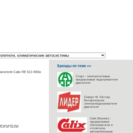
Бренды по теме «»
игателя Calix-RE 613 400w
Старт - электросетевые
предпусковые подогреватели
двигателя
Северс M, Лестар,
Беспризорник
электроподогреватели
двигателя
Calix (Каликс) -
предпусковые
обогреватели и
ОТОПИТЕЛИ
отопители,
автомобильные