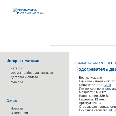
Поиск по каталогу:
Интернет-магазин
Главная
/
Каталог
/
Я|||_нп-т_||
Каталог
Подогреватель дви
Формы подбора для заказов
Доставка и оплата
Вес: не указано
Единица измерения: шт.
Корзина
Производитель:
Calix
Инструкция по установк
Мощность:
400 Вт
Напряжение:
220 В
Гарантия:
12 мес.
Офис
Артикул: re613
Отраслевая принадлежн
Новости
Основное свойство:
ДОП
О компании