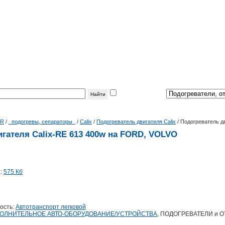
фильтр
по теме:
|R
/
_подогревы, сепараторы_
/
Calix
/
Подогреватель двигателя Calix
/
Подогреватель дв
гателя Calix-RE 613 400w на FORD, VOLVO
е:
575 Кб
ость:
Автотранспорт легковой
ОЛНИТЕЛЬНОЕ АВТО-ОБОРУДОВАНИЕ/УСТРОЙСТВА
, ПОДОГРЕВАТЕЛИ и 