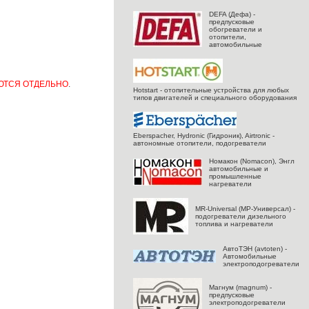
DEFA (Дефа) -
предпусковые
обогреватели и
отопители,
автомобильные
АЮТСЯ ОТДЕЛЬНО
.
Hotstart - отопительные устройства для любых
типов двигателей и специального оборудования
Eberspacher, Hydronic (Гидроник), Airtronic -
автономные отопители, подогреватели
Номакон (Nomacon), Энгл
автомобильные и
промышленные
нагреватели
MR-Universal (МР-Универсал) -
подогреватели дизельного
топлива и нагреватели
АвтоТЭН (avtoten) -
Автомобильные
электроподогреватели
Магнум (magnum) -
предпусковые
электроподогреватели