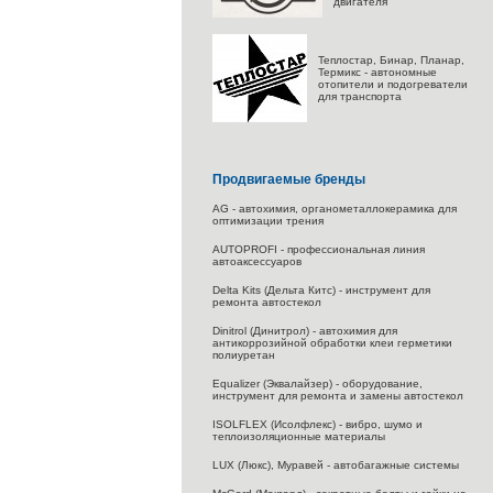
двигателя
Теплостар, Бинар, Планар,
Термикс - автономные
отопители и подогреватели
для транспорта
Продвигаемые бренды
AG - автохимия, органометаллокерамика для
оптимизации трения
AUTOPROFI - профессиональная линия
автоаксессуаров
Delta Kits (Дельта Китс) - инструмент для
ремонта автостекол
Dinitrol (Динитрол) - автохимия для
антикоррозийной обработки клеи герметики
полиуретан
Equalizer (Эквалайзер) - оборудование,
инструмент для ремонта и замены автостекол
ISOLFLEX (Исолфлекс) - вибро, шумо и
теплоизоляционные материалы
LUX (Люкс), Муравей - автобагажные системы