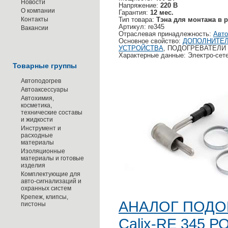
Новости
Напряжение:
220 В
О компании
Гарантия:
12 мес.
Контакты
Тип товара:
Тэна для монтажа в р
Артикул: re345
Вакансии
Отраслевая принадлежность:
Авто
Основное свойство:
ДОПОЛНИТЕЛ
УСТРОЙСТВА
, ПОДОГРЕВАТЕЛИ
Характерные данные: Электро-сет
Товарные группы
Автоподогрев
Автоаксессуары
Автохимия,
косметика,
технические составы
и жидкости
Инструмент и
расходные
материалы
Изоляционные
материалы и готовые
изделия
Комплектующие для
авто-сигнализаций и
охранных систем
Крепеж, клипсы,
АНАЛОГ ПОДО
пистоны
Calix-RE 345