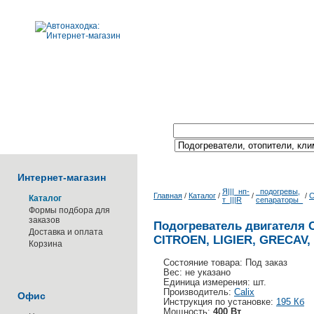
Поиск по каталогу:
Интернет-магазин
Я|||_нп-
_подогревы,
Главная
/
Каталог
/
/
/
C
Каталог
т_|||R
сепараторы_
Формы подбора для
заказов
Подогреватель двигателя C
Доставка и оплата
CITROEN, LIGIER, GRECAV
Корзина
Состояние товара: Под заказ
Вес: не указано
Единица измерения: шт.
Производитель:
Calix
Офис
Инструкция по установке:
195 Кб
Мощность:
400 Вт