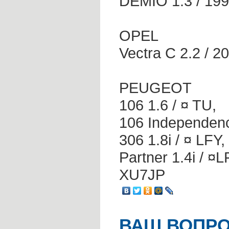
DEMIO 1.3 / 1999
OPEL
Vectra C 2.2 / 2
PEUGEOT
106 1.6 / ¤ TU,
106 Independenc
306 1.8i / ¤ LFY,
Partner 1.4i / ¤L
XU7JP
ВАШ ВОПРО