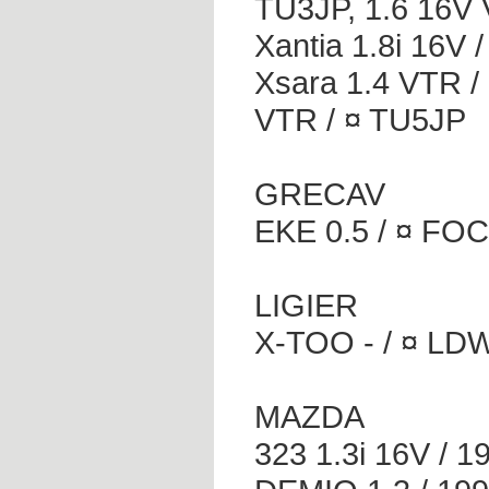
TU3JP, 1.6 16V 
Xantia 1.8i 16V /
Xsara 1.4 VTR / 
VTR / ¤ TU5JP
GRECAV
EKE 0.5 / ¤ FOC
LIGIER
X-TOO - / ¤ LD
MAZDA
323 1.3i 16V / 19