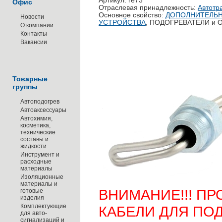
Артикул: re73
Офис
Отраслевая принадлежность:
Автотр
Основное свойство:
ДОПОЛНИТЕЛЬН
Новости
УСТРОЙСТВА
, ПОДОГРЕВАТЕЛИ и
О компании
Контакты
Вакансии
Товарные
группы
Автоподогрев
Автоаксессуары
Автохимия,
косметика,
технические
составы и
жидкости
Инструмент и
расходные
материалы
Изоляционные
материалы и
ВНИМАНИЕ!!! ПР
готовые
изделия
Комплектующие
КАБЕЛИ ДЛЯ ПО
для авто-
сигнализаций и