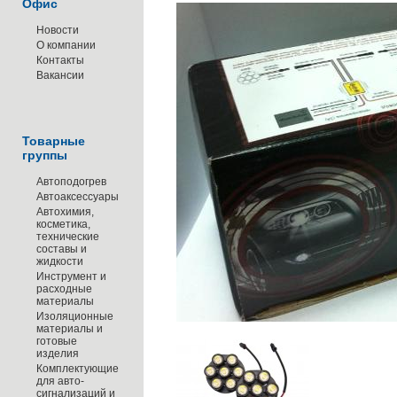
Офис
Новости
О компании
Контакты
Вакансии
Товарные
группы
Автоподогрев
Автоаксессуары
Автохимия,
косметика,
технические
составы и
жидкости
Инструмент и
расходные
материалы
Изоляционные
материалы и
готовые
изделия
Комплектующие
для авто-
сигнализаций и