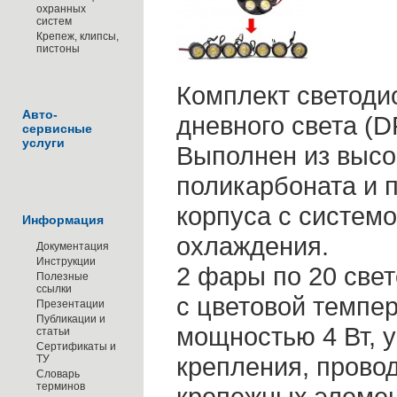
охранных
систем
Крепеж, клипсы,
пистоны
Комплект светод
Авто-
дневного света (D
сервисные
услуги
Выполнен из высо
поликарбоната и 
корпуса с систем
Информация
охлаждения.
Документация
Инструкции
2 фары по 20 све
Полезные
ссылки
с цветовой темпе
Презентации
Публикации и
мощностью 4 Вт, 
статьи
Сертификаты и
крепления, провод
ТУ
Словарь
терминов
крепежных элемен