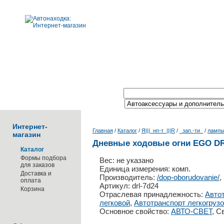
Поиск по каталогу:
Интернет-
Главная
/
Каталог
/
Я|||_нп-т_|||R
/
_зап.-ти_
/
лампы
магазин
Дневные ходовые огни EGO D
Каталог
Формы подбора
Вес: не указано
для заказов
Единица измерения: комп.
Доставка и
Производитель:
/dop-oborudovanie/
,
оплата
Артикул: drl-7d24
Корзина
Отраслевая принадлежность:
Автот
легковой
,
Автотранспорт легкогруз
Основное свойство:
АВТО-СВЕТ
, С