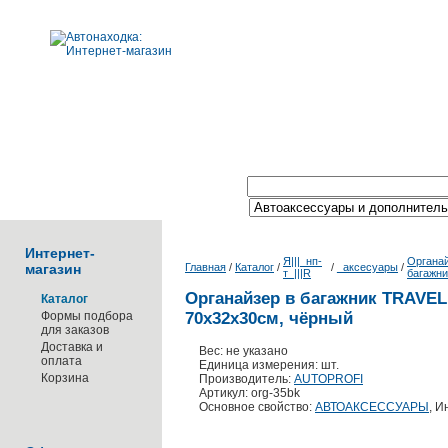
Поиск по каталогу:
Интернет-
Я|||_нп-
Органа
магазин
Главная
/
Каталог
/
/
_аксесуары
/
т_|||R
багажни
Органайзер в багажник TRAVEL
Каталог
Формы подбора
70х32х30см, чёрный
для заказов
Доставка и
Вес: не указано
оплата
Единица измерения: шт.
Корзина
Производитель:
AUTOPROFI
Артикул: org-35bk
Основное свойство:
АВТОАКСЕССУАРЫ
, 