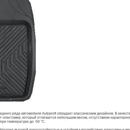
еднего ряда автомобиля Autoprofi обладает классическим дизайном. В качес
т-эластомер, который отличается небольшим весом, отсутствием характерног
при температуре до -50 °С.
ладает высокой износостойкостью и устойчив к воздействию агрессивных вещ