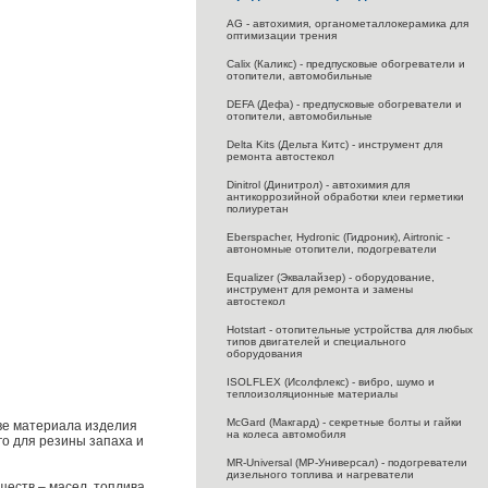
AG - автохимия, органометаллокерамика для
оптимизации трения
Calix (Каликс) - предпусковые обогреватели и
отопители, автомобильные
DEFA (Дефа) - предпусковые обогреватели и
отопители, автомобильные
Delta Kits (Дельта Китс) - инструмент для
ремонта автостекол
Dinitrol (Динитрол) - автохимия для
антикоррозийной обработки клеи герметики
полиуретан
Eberspacher, Hydronic (Гидроник), Airtronic -
автономные отопители, подогреватели
Equalizer (Эквалайзер) - оборудование,
инструмент для ремонта и замены
автостекол
Hotstart - отопительные устройства для любых
типов двигателей и специального
оборудования
ISOLFLEX (Исолфлекс) - вибро, шумо и
теплоизоляционные материалы
McGard (Макгард) - секретные болты и гайки
тве материала изделия
на колеса автомобиля
о для резины запаха и
MR-Universal (МР-Универсал) - подогреватели
дизельного топлива и нагреватели
еств – масел, топлива,