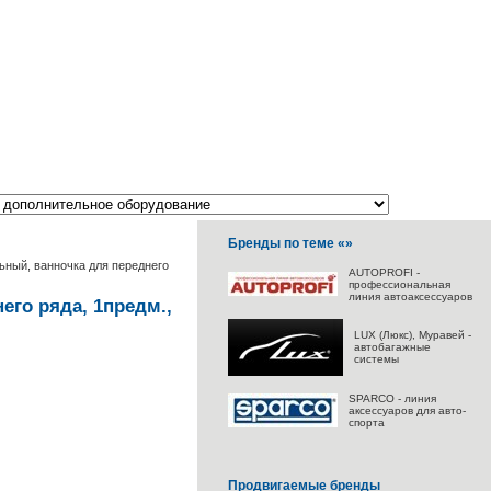
Бренды по теме «»
ный, ванночка для переднего
AUTOPROFI -
профессиональная
линия автоаксессуаров
го ряда, 1предм.,
LUX (Люкс), Муравей -
автобагажные
системы
SPARCO - линия
аксессуаров для авто-
спорта
Продвигаемые бренды