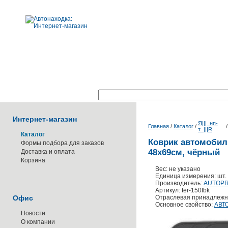
Поиск по каталогу:
Интернет-магазин
Я|||_нп-
Главная
/
Каталог
/
т_|||R
Каталог
Коврик автомобил
Формы подбора для заказов
48х69см, чёрный
Доставка и оплата
Корзина
Вес: не указано
Единица измерения: шт.
Производитель:
AUTOPR
Артикул: ter-150fbk
Офис
Отраслевая принадлежн
Основное свойство:
АВТ
Новости
О компании