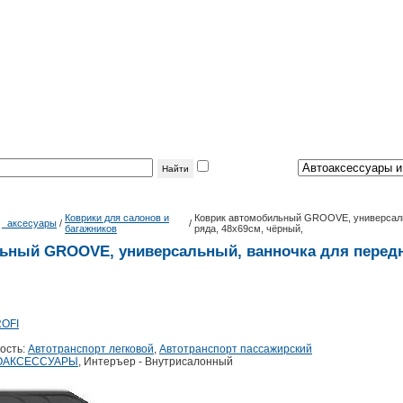
фильтр
по теме:
Коврики для салонов и
Коврик автомобильный GROOVE, универсаль
/
_аксесуары
/
/
багажников
ряда, 48х69см, чёрный,
ьный GROOVE, универсальный, ванночка для передне
OFI
ость:
Автотранспорт легковой
,
Автотранспорт пассажирский
ОАКСЕССУАРЫ
, Интеръер - Внутрисалонный