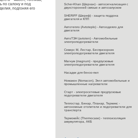
ь по салону и под
Scher-Khan (Шерхан) - автосигнализация с
двухсторонней связью и автозапуском
делия, подгоняя его
SHERIFF (Шериф) - защита поддона
двигателя и КПП
Автотепло (Avtoteplo) - Автоодеяло для
двигателя
АвтоТЭН (avtoten) - Автомобильные
электроподогреватели
Северс M, Лестар, Беспризорник
электроподогреватели двигателя
Магнум (magnum) - предпусковые
электроподогреватели двигателя
Насадки для бензо-пил
Номакон (Nomacon), Энгл автомобильные и
промышленные нагреватели
Старт - электросетевые предпусковые
подогреватели двигателя
Теплостар, Бинар, Планар, Термикс -
автономные отопители и подогреватели для
транспорта
Термокейс (Thermocase) - теплоизоляция
аккумулятора, АКБ