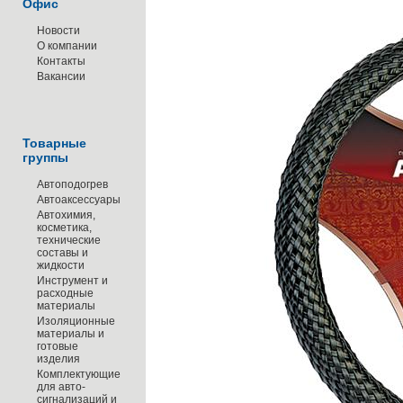
Офис
Новости
О компании
Контакты
Вакансии
Товарные
группы
Автоподогрев
Автоаксессуары
Автохимия,
косметика,
технические
составы и
жидкости
Инструмент и
расходные
материалы
Изоляционные
материалы и
готовые
изделия
Комплектующие
для авто-
сигнализаций и