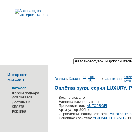
Поиск по каталогу:
Интернет-
Я|||_нп-
Опле
магазин
Главная
/
Каталог
/
/
_аксесуары
/
т_|||R
руль
Оплётка руля, серия LUXURY, P
Каталог
Формы подбора
для заказов
Вес: не указано
Единица измерения: шт.
Доставка и
Производитель:
AUTOPROFI
оплата
Артикул: ap-800bk
Корзина
Отраслевая принадлежность:
Автотранспо
Основное свойство:
АВТОАКСЕССУАРЫ
, 