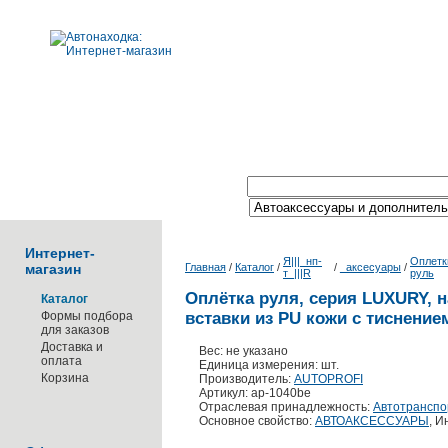
Поиск по каталогу:
Интернет-
Я|||_нп-
Оплетк
магазин
Главная
/
Каталог
/
/
_аксесуары
/
т_|||R
руль
Оплётка руля, серия LUXURY, 
Каталог
Формы подбора
вставки из PU кожи с тиснение
для заказов
Доставка и
Вес: не указано
оплата
Единица измерения: шт.
Корзина
Производитель:
AUTOPROFI
Артикул: ap-1040be
Отраслевая принадлежность:
Автотранспо
Основное свойство:
АВТОАКСЕССУАРЫ
, 