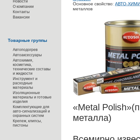
Новости
Основное свойство:
АВТО-ХИМ
О компании
металлов
Контакты
Вакансии
Товарные группы
Автоподогрев
Автоаксессуары
Автохимия,
косметика,
технические составы
и жидкости
Инструмент и
расходные
материалы
Изоляционные
материалы и готовые
изделия
«Metal Polish»(
Комплектующие для
авто-сигнализаций и
металла)
охранных систем
Крепеж, клипсы,
пистоны
Всемирно извес