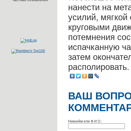
Частные объявления
нанести на мета
усилий, мягкой
круговыми дви
потемнения сос
испачканную ча
затем окончате
располировать.
ВАШ ВОПРО
КОММЕНТАР
Никнейм или Ф.И.О.: