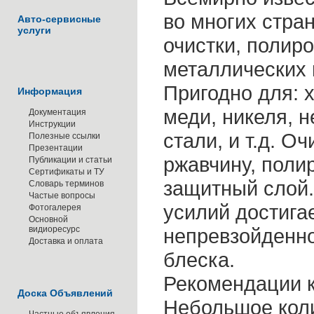
во многих стра
Авто-сервисные
услуги
очистки, полир
металлических 
Пригодно для: х
Информация
меди, никеля,
Документация
Инструкции
стали, и т.д. О
Полезные ссылки
Презентации
ржавчину, полир
Публикации и статьи
Сертификаты и ТУ
защитный слой.
Словарь терминов
Частые вопросы
усилий достига
Фотогалерея
Основной
видиоресурс
непревзойденно
Доставка и оплата
блеска.
Рекомендации 
Доска Объявлений
Небольшое коли