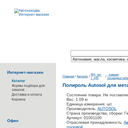
Поиск по каталогу:
Интернет-магазин
Я|||_нп-
_химия/
Главная
/
Каталог
/
/
т_|||R
техжидкости/
Каталог
Полироль Autosol для метал
Формы подбора для
заказов
Доставка и оплата
Состояние товара: Не поставля
Вес: 1.09 кг
Корзина
Единица измерения: шт.
Производитель:
AUTOSOL
Страна производства, сборки: 
Артикул: 01001100
Офис
Отраслевая принадлежность:
Ав
грузовой