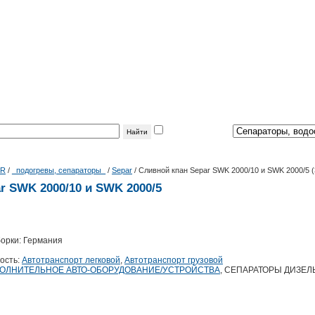
фильтр
по теме:
|R
/
_подогревы, сепараторы_
/
Separ
/
Сливной кпан Separ SWK 2000/10 и SWK 2000/5 (
r SWK 2000/10 и SWK 2000/5
борки: Германия
ость:
Автотранспорт легковой
,
Автотранспорт грузовой
ОЛНИТЕЛЬНОЕ АВТО-ОБОРУДОВАНИЕ/УСТРОЙСТВА
, СЕПАРАТОРЫ ДИЗЕЛ