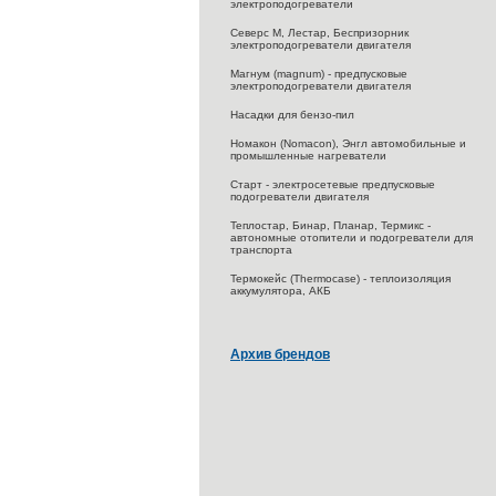
электроподогреватели
Северс M, Лестар, Беспризорник
электроподогреватели двигателя
Магнум (magnum) - предпусковые
электроподогреватели двигателя
Насадки для бензо-пил
Номакон (Nomacon), Энгл автомобильные и
промышленные нагреватели
Старт - электросетевые предпусковые
подогреватели двигателя
Теплостар, Бинар, Планар, Термикс -
автономные отопители и подогреватели для
транспорта
Термокейс (Thermocase) - теплоизоляция
аккумулятора, АКБ
Архив брендов