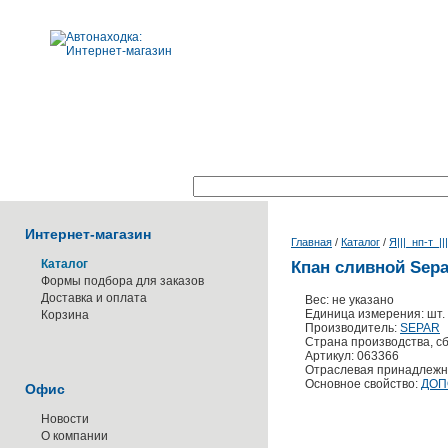
Поиск по каталогу:
Интернет-магазин
Главная
/
Каталог
/
Я|||_нп-т_||
Каталог
Кпан сливной Sepa
Формы подбора для заказов
Доставка и оплата
Вес: не указано
Единица измерения: шт.
Корзина
Производитель:
SEPAR
Страна производства, с
Артикул: 063366
Отраслевая принадлежн
Основное свойство:
ДОП
Офис
Новости
О компании