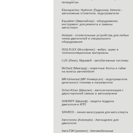
полиуретан
Eberspacher, Hydronic (Гидроник), Airtronic -
автономные отопители, подогреватели
Equalizer (Эквалайзер) - оборудование,
инструмент для ремонта и замены
автостекол
Hotstart - отопительные устройства для любых
типов двигателей и специального
оборудования
ISOLFLEX (Исолфлекс) - вибро, шумо и
теплоизоляционные материалы
LUX (Люкс), Муравей - автобагажные системы
McGard (Макгард) - секретные болты и гайки
на колеса автомобиля
MR-Universal (МР-Универсал) - подогреватели
дизельного топлива и нагреватели
Scher-Khan (Шерхан) - автосигнализация с
двухсторонней связью и автозапуском
SHERIFF (Шериф) - защита поддона
двигателя и КПП
SPARCO - линия аксессуаров для авто-спорта
Автотепло (Avtoteplo) - Автоодеяло для
двигателя
АвтоТЭН (avtoten) - Автомобильные