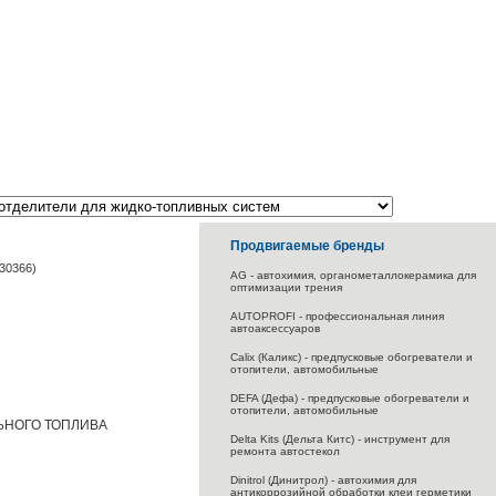
Продвигаемые бренды
30366)
AG - автохимия, органометаллокерамика для
оптимизации трения
AUTOPROFI - профессиональная линия
автоаксессуаров
Calix (Каликс) - предпусковые обогреватели и
отопители, автомобильные
DEFA (Дефа) - предпусковые обогреватели и
отопители, автомобильные
ЬНОГО ТОПЛИВА
Delta Kits (Дельта Китс) - инструмент для
ремонта автостекол
Dinitrol (Динитрол) - автохимия для
антикоррозийной обработки клеи герметики