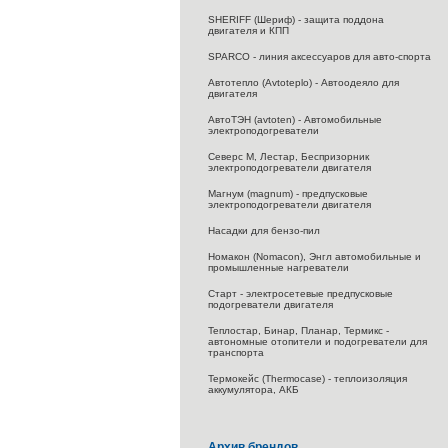
SHERIFF (Шериф) - защита поддона
двигателя и КПП
SPARCO - линия аксессуаров для авто-спорта
Автотепло (Avtoteplo) - Автоодеяло для
двигателя
АвтоТЭН (avtoten) - Автомобильные
электроподогреватели
Северс M, Лестар, Беспризорник
электроподогреватели двигателя
Магнум (magnum) - предпусковые
электроподогреватели двигателя
Насадки для бензо-пил
Номакон (Nomacon), Энгл автомобильные и
промышленные нагреватели
Старт - электросетевые предпусковые
подогреватели двигателя
Теплостар, Бинар, Планар, Термикс -
автономные отопители и подогреватели для
транспорта
Термокейс (Thermocase) - теплоизоляция
аккумулятора, АКБ
Архив брендов