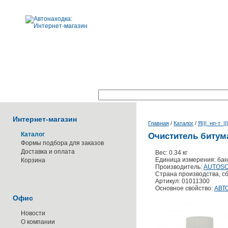
Поиск по каталогу:
Интернет-магазин
Главная
/
Каталог
/
Я|||_нп-т_||
Каталог
Очиститель битума
Формы подбора для заказов
Доставка и оплата
Вес: 0.34 кг
Единица измерения: бан
Корзина
Производитель:
AUTOS
Страна производства, с
Артикул: 01011300
Основное свойство:
АВТ
Офис
Новости
О компании