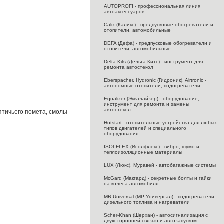
AUTOPROFI - профессиональная линия
автоаксессуаров
Calix (Каликс) - предпусковые обогреватели и
отопители, автомобильные
DEFA (Дефа) - предпусковые обогреватели и
отопители, автомобильные
Delta Kits (Дельта Китс) - инструмент для
ремонта автостекол
Eberspacher, Hydronic (Гидроник), Airtronic -
автономные отопители, подогреватели
Equalizer (Эквалайзер) - оборудование,
инструмент для ремонта и замены
автостекол
птичьего помета, смолы
Hotstart - отопительные устройства для любых
типов двигателей и специального
оборудования
ISOLFLEX (Исолфлекс) - вибро, шумо и
теплоизоляционные материалы
LUX (Люкс), Муравей - автобагажные системы
McGard (Макгард) - секретные болты и гайки
на колеса автомобиля
MR-Universal (МР-Универсал) - подогреватели
дизельного топлива и нагреватели
Scher-Khan (Шерхан) - автосигнализация с
двухсторонней связью и автозапуском