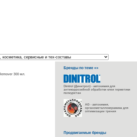
Бренды по теме «»
 Remover 300 мл.
Dinitrol (Динитрол) - автохимия для
антикоррозийной обработки клеи герметики
полиуретан
AG - автохимия,
органометаллокерамика для
оптимизации трения
Продвигаемые бренды