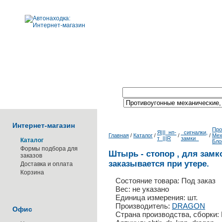
Поиск по каталогу:
Интернет-магазин
Про
Я|||_нп-
_сигналки,
Главная
/
Каталог
/
/
/
Мех
т_|||R
замки_
Каталог
Бло
Формы подбора для
Штырь - стопор , для замк
заказов
заказывается при утере.
Доставка и оплата
Корзина
Состояние товара: Под заказ
Вес: не указано
Единица измерения: шт.
Производитель:
DRAGON
Офис
Страна производства, сборки: