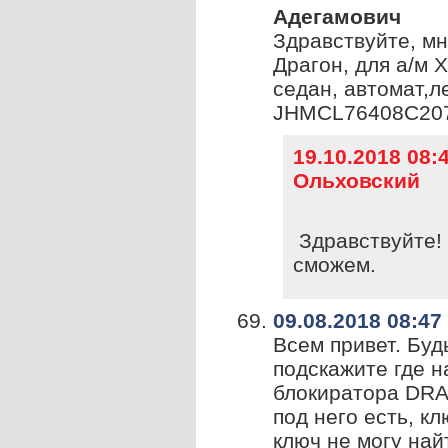
Адегамович
Здравствуйте, м
Драгон, для а/м 
седан, автомат,л
JHMCL76408C20
19.10.2018 08
Ольховский
Здравствуйте!
сможем.
09.08.2018 08:47
Всем привет. Буд
подскажите где н
блокиратора DRA
под него есть, кл
ключ не могу найт