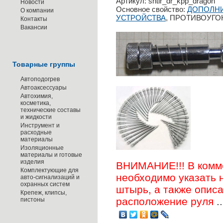
Артикул: shtir_dr_kpp_dragon
Новости
Основное свойство:
ДОПОЛНИ
О компании
УСТРОЙСТВА
, ПРОТИВОУГ
Контакты
Вакансии
Товарные группы
Автоподогрев
Автоаксессуары
Автохимия,
косметика,
технические составы
и жидкости
Инструмент и
расходные
материалы
Изоляционные
материалы и готовые
изделия
ВНИМАНИЕ!!! В комме
Комплектующие для
необходимо указать 
авто-сигнализаций и
охранных систем
штырь, а также описа
Крепеж, клипсы,
расположение руля
..
пистоны